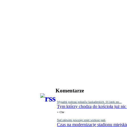
Komentarze
Wypadek podczas pokazów kaskaderskich. 61-latek zm...
Tym którzy chodzą do kościoła już nic
-
Che
Nad zalewem powstaje street workout park
Czas na modernizację stadionu miejski