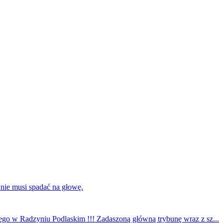
 nie musi spadać na głowę.
ego w Radzyniu Podlaskim !!! Zadaszoną główną trybunę wraz z sz...