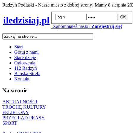
Radzyń Podlaski - Nasze miasto z dobrej strony! Mamy
8 sierpnia 2
iledzisiaj.pl
Zapomniałeś hasło?
Zarejestruj się!
Start
Gotuj z nami
Stare dzieje
Ogłoszenia
112 Radzyń
Babska Strefa
Kontakt
Na stronie
AKTUALNOŚCI
TROCHĘ KULTURY
FELIETONY
PRZEGLĄD PRASY
SPORT