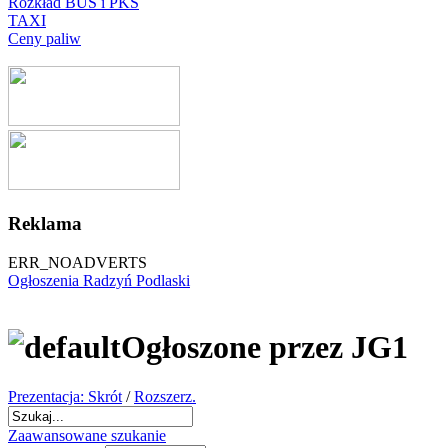
Rozkład BUS i PKS
TAXI
Ceny paliw
Reklama
ERR_NOADVERTS
Ogłoszenia Radzyń Podlaski
Ogłoszone przez JG1
Prezentacja: Skrót
/
Rozszerz.
Zaawansowane szukanie