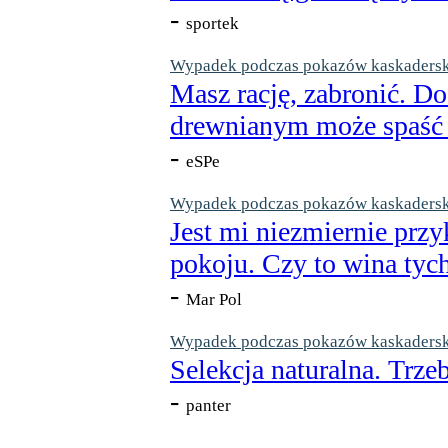
-
sportek
Wypadek podczas pokazów kaskaderskic
Masz rację, zabronić. Do
drewnianym może spaść n
-
eSPe
Wypadek podczas pokazów kaskaderskic
Jest mi niezmiernie przy
pokoju. Czy to wina tych
-
Mar Pol
Wypadek podczas pokazów kaskaderskic
Selekcja naturalna. Trzeb
-
panter