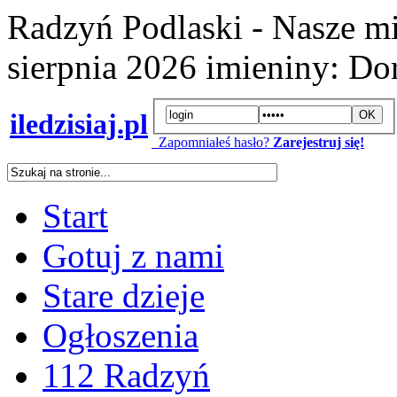
Radzyń Podlaski - Nasze mi
sierpnia 2026
imieniny:
Dor
iledzisiaj.pl
Zapomniałeś hasło?
Zarejestruj się!
Start
Gotuj z nami
Stare dzieje
Ogłoszenia
112 Radzyń