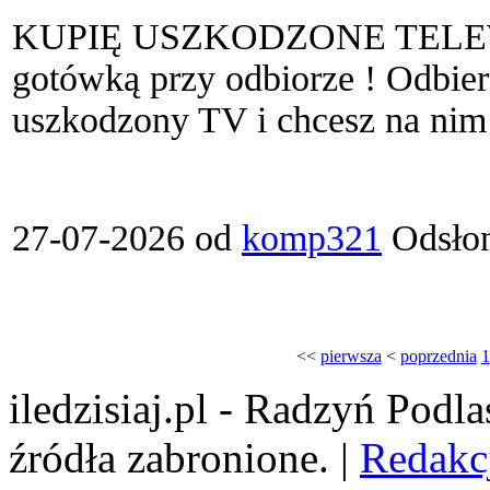
KUPIĘ USZKODZONE TELEW
gotówką przy odbiorze ! Odbie
uszkodzony TV i chcesz na nim 
27-07-2026 od
komp321
Odsłon
<<
pierwsza
<
poprzednia
1
iledzisiaj.pl - Radzyń Podl
źródła zabronione. |
Redakc