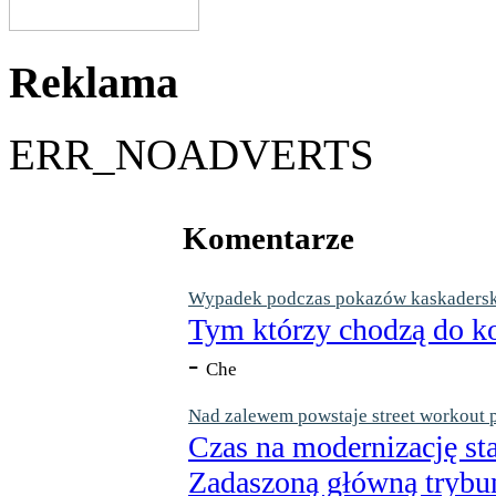
Reklama
ERR_NOADVERTS
Komentarze
Wypadek podczas pokazów kaskaderskic
Tym którzy chodzą do ko
-
Che
Nad zalewem powstaje street workout 
Czas na modernizację st
Zadaszoną główną trybun