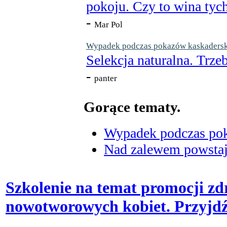
pokoju. Czy to wina tych
-
Mar Pol
Wypadek podczas pokazów kaskaderskic
Selekcja naturalna. Trzeb
-
panter
Gorące tematy.
Wypadek podczas poka
Nad zalewem powstaje
Szkolenie na temat promocji zd
nowotworowych kobiet. Przyjdź