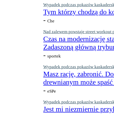
Wypadek podczas pokazów kaskaderskic
Tym którzy chodzą do ko
-
Che
Nad zalewem powstaje street workout 
Czas na modernizację st
Zadaszoną główną trybun
-
sportek
Wypadek podczas pokazów kaskaderskic
Masz rację, zabronić. Do
drewnianym może spaść n
-
eSPe
Wypadek podczas pokazów kaskaderskic
Jest mi niezmiernie przy