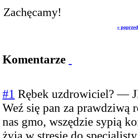
Zachęcamy!
« poprzed
Komentarze
#1
Rębek uzdrowiciel?
—
Weź się pan za prawdziwą r
nas gmo, wszędzie sypią ko
żyją w stresie,do specjalisty