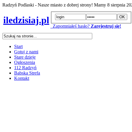
Radzyń Podlaski - Nasze miasto z dobrej strony! Mamy
8 sierpnia 2
iledzisiaj.pl
Zapomniałeś hasło?
Zarejestruj się!
Start
Gotuj z nami
Stare dzieje
Ogłoszenia
112 Radzyń
Babska Strefa
Kontakt