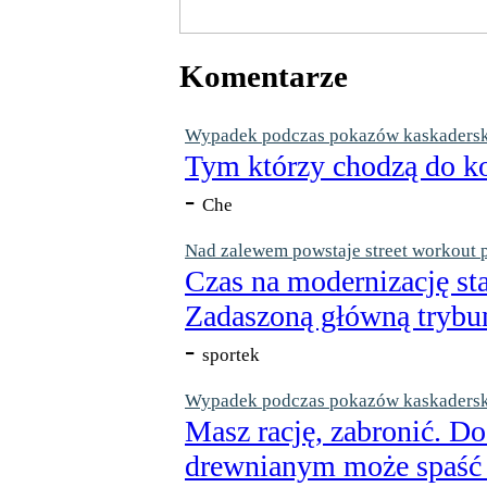
Komentarze
Wypadek podczas pokazów kaskaderskic
Tym którzy chodzą do ko
-
Che
Nad zalewem powstaje street workout 
Czas na modernizację st
Zadaszoną główną trybun
-
sportek
Wypadek podczas pokazów kaskaderskic
Masz rację, zabronić. Do
drewnianym może spaść n