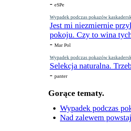
-
eSPe
Wypadek podczas pokazów kaskaderskic
Jest mi niezmiernie przy
pokoju. Czy to wina tych
-
Mar Pol
Wypadek podczas pokazów kaskaderskic
Selekcja naturalna. Trzeb
-
panter
Gorące tematy.
Wypadek podczas poka
Nad zalewem powstaje