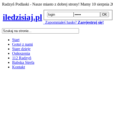
Radzyń Podlaski - Nasze miasto z dobrej strony! Mamy
10 sierpnia 
iledzisiaj.pl
Zapomniałeś hasło?
Zarejestruj się!
Start
Gotuj z nami
Stare dzieje
Ogłoszenia
112 Radzyń
Babska Strefa
Kontakt