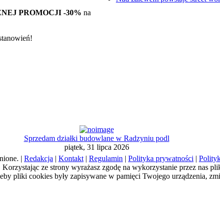
EJ PROMOCJI -30%
na
stanowień!
Sprzedam działki budowlane w Radzyniu podl
piątek, 31 lipca 2026
nione. |
Redakcja
|
Kontakt
|
Regulamin
|
Polityka prywatności
|
Polity
a). Korzystając ze strony wyrażasz zgodę na wykorzystanie przez nas pl
żeby pliki cookies były zapisywane w pamięci Twojego urządzenia, zm