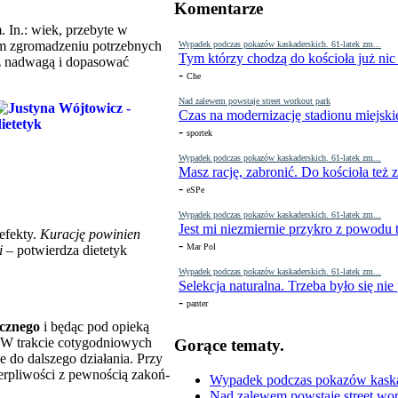
Komentarze
. In.: wiek, przebyte w
ym zgromadzeniu po­trzebnych
Wypadek podczas pokazów kaskaderskich. 61-latek zm...
Tym którzy chodzą do kościoła już nic
 z nadwagą i dopasować
-
Che
Nad zalewem powstaje street workout park
Czas na modernizację stadionu miejski
-
sportek
Wypadek podczas pokazów kaskaderskich. 61-latek zm...
Masz rację, zabronić. Do kościoła też
-
eSPe
Wypadek podczas pokazów kaskaderskich. 61-latek zm...
Jest mi niezmiernie przykro z powodu t
efekty.
Kurację powinien
-
Mar Pol
gi
– potwierdza diete­tyk
Wypadek podczas pokazów kaskaderskich. 61-latek zm...
Selekcja naturalna. Trzeba było się nie
-
panter
ycznego
i będąc pod opieką
u. W trakcie cotygodniowych
Gorące tematy.
e do dalszego działania. Przy
cierpliwości z pewnością zakoń­
Wypadek podczas pokazów kaskade
Nad zalewem powstaje street wor