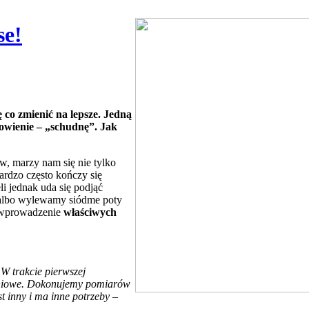
se!
 co zmienić na lepsze. Jedną
nowienie – „schudnę”. Jak
, marzy nam się nie tylko
ardzo często kończy się
li jednak uda się podjąć
 albo wylewamy siódme poty
 wpro­wadzenie
właściwych
–
W trakcie pierwszej
wieniowe. Dokonujemy pomiarów
st inny i ma inne potrzeby
–