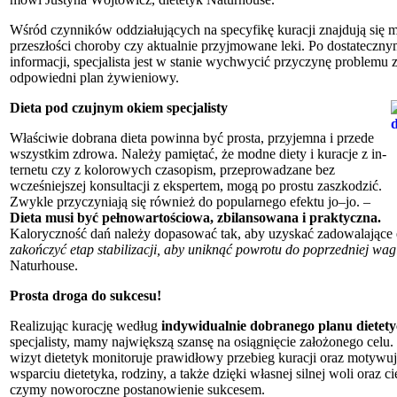
Wśród czynników oddziałujących na specy­fikę kuracji znajdują się m
przeszłości choroby czy aktualnie przyjmo­wane leki. Po dostateczn
informacji, specjalista jest w stanie wychwycić przyczynę problemu
odpowiedni plan żywieniowy.
Dieta pod czujnym okiem specjalisty
Właściwie dobrana dieta powinna być prosta, przyjemna i przede
wszystkim zdrowa. Należy pamiętać, że modne diety i kuracje z in­
ternetu czy z kolorowych czasopism, przeprowa­dzane bez
wcześniejszej konsultacji z ekspertem, mogą po prostu zaszkodzić.
Zwykle przyczy­niają się również do popularnego efektu jo–jo. –
Dieta musi być pełnowartościowa, zbilansowana i praktyczna.
Kaloryczność dań należy dopaso­wać tak, aby uzyskać zadowalające 
zakończyć etap stabilizacji, aby uniknąć powrotu do poprzedniej wa
Naturhouse.
Prosta droga do sukcesu!
Realizując kurację według
indywidualnie do­branego planu dietet
specjalisty, mamy największą szansę na osiągnię­cie założonego cel
wizyt dietetyk monitoruje prawidłowy przebieg kuracji oraz motywuj
wsparciu dietetyka, rodziny, a także dzięki wła­snej silnej woli oraz 
czymy noworoczne postanowienie sukcesem.