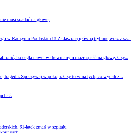
 nie musi spadać na głowę.
ego w Radzyniu Podlaskim !!! Zadaszoną główną trybunę wraz z sz...
 zabronić, bo cegła nawet w drewnianym może spaść na głowę. Czy...
ej tragedii. Spoczywaj w pokoju. Czy to wina tych, co wydali z...
 pchać.
rskich. 61-latek zmarł w szpitalu
kout park