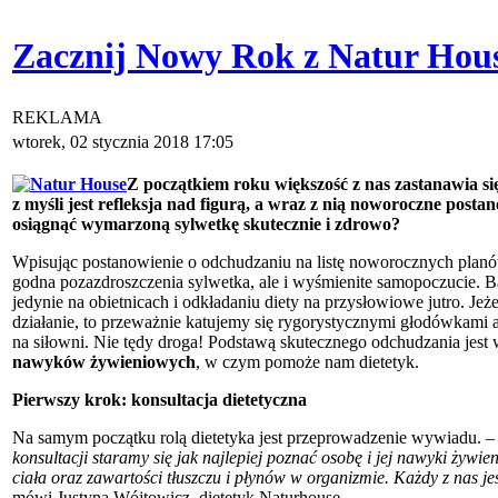
Zacznij Nowy Rok z Natur Hou
REKLAMA
wtorek, 02 stycznia 2018 17:05
Z
początkiem roku większość z nas zastanawia się
z myśli jest refleksja nad figurą, a wraz z nią noworoczne posta
osiągnąć wymarzoną sylwetkę skutecznie i zdrowo?
Wpisując postanowienie o odchudzaniu na listę noworocznych planów
godna pozazdrosz­czenia sylwetka, ale i wyśmienite samopoczucie. B
jedynie na obietnicach i odkładaniu diety na przysłowiowe jutro. Jeże
działanie, to przeważnie katujemy się rygorystycznymi głodówkami
na siłowni. Nie tędy dro­ga! Podstawą skutecznego odchudzania jest
nawyków żywieniowych
, w czym pomoże nam dietetyk.
Pierwszy krok: konsultacja dietetyczna
Na samym początku rolą dietetyka jest prze­prowadzenie wywiadu. 
konsultacji staramy się jak najlepiej poznać osobę i jej nawyki ży
ciała oraz zawartości tłuszczu i pły­nów w organizmie. Każdy z nas je
mówi Justyna Wójtowicz, dietetyk Naturhouse.