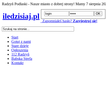
Radzyń Podlaski - Nasze miasto z dobrej strony! Mamy
7 sierpnia 2
iledzisiaj.pl
Zapomniałeś hasło?
Zarejestruj się!
Start
Gotuj z nami
Stare dzieje
Ogłoszenia
112 Radzyń
Babska Strefa
Kontakt