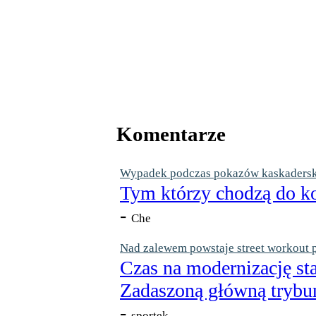
Komentarze
Wypadek podczas pokazów kaskaderskic
Tym którzy chodzą do ko
-
Che
Nad zalewem powstaje street workout 
Czas na modernizację st
Zadaszoną główną trybun
-
sportek