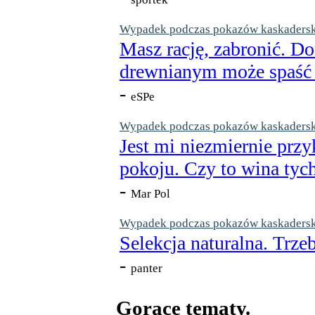
Wypadek podczas pokazów kaskaderskic
Masz rację, zabronić. Do
drewnianym może spaść n
-
eSPe
Wypadek podczas pokazów kaskaderskic
Jest mi niezmiernie przy
pokoju. Czy to wina tych
-
Mar Pol
Wypadek podczas pokazów kaskaderskic
Selekcja naturalna. Trzeb
-
panter
Gorące tematy.