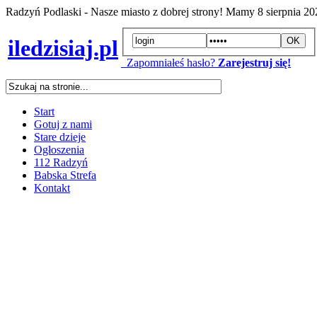
Radzyń Podlaski - Nasze miasto z dobrej strony! Mamy
8 sierpnia 2
iledzisiaj.pl
Zapomniałeś hasło?
Zarejestruj się!
Start
Gotuj z nami
Stare dzieje
Ogłoszenia
112 Radzyń
Babska Strefa
Kontakt