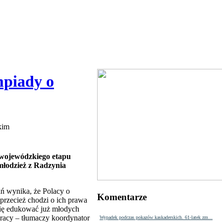
mpiady o
skim
o wojewódzkiego etapu
młodzież z Radzynia
ń wynika, że Polacy o
Komentarze
przecież chodzi o ich prawa
 się edukować już młodych
racy – tłumaczy koordynator
Wypadek podczas pokazów kaskaderskich. 61-latek zm...