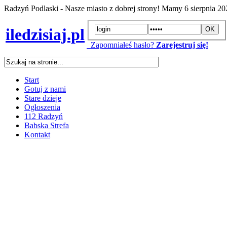
Radzyń Podlaski - Nasze miasto z dobrej strony! Mamy
6 sierpnia 2
iledzisiaj.pl
Zapomniałeś hasło?
Zarejestruj się!
Start
Gotuj z nami
Stare dzieje
Ogłoszenia
112 Radzyń
Babska Strefa
Kontakt