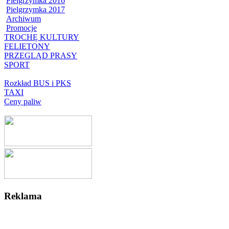
Pielgrzymka 2016
Pielgrzymka 2017
Archiwum
Promocje
TROCHĘ KULTURY
FELIETONY
PRZEGLĄD PRASY
SPORT
Rozkład BUS i PKS
TAXI
Ceny paliw
Reklama