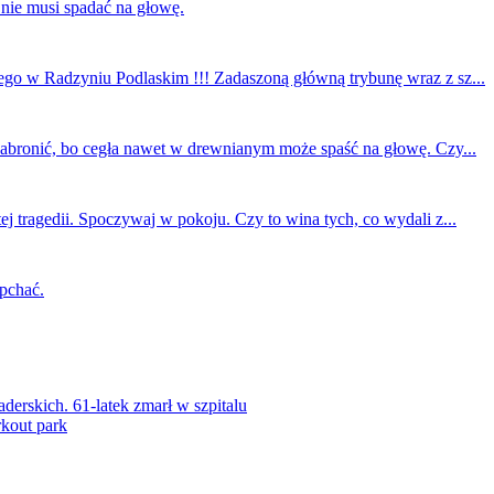
 nie musi spadać na głowę.
ego w Radzyniu Podlaskim !!! Zadaszoną główną trybunę wraz z sz...
 zabronić, bo cegła nawet w drewnianym może spaść na głowę. Czy...
ej tragedii. Spoczywaj w pokoju. Czy to wina tych, co wydali z...
 pchać.
rskich. 61-latek zmarł w szpitalu
kout park