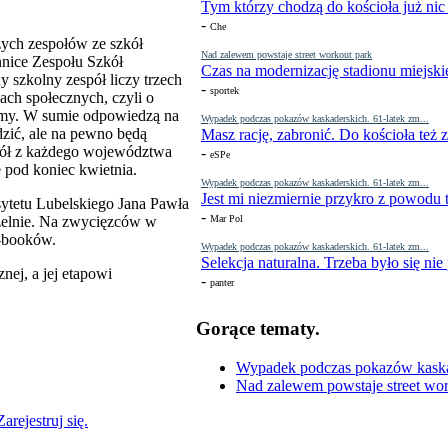
Tym którzy chodzą do kościoła już nic
-
Che
szych zespołów ze szkół
Nad zalewem powstaje street workout park
nice Zespołu Szkół
Czas na modernizację stadionu miejski
 szkolny zespół liczy trzech
-
sportek
ach społecznych, czyli o
firmy. W sumie odpowiedzą na
Wypadek podczas pokazów kaskaderskich. 61-latek zm...
zić, ale na pewno będą
Masz rację, zabronić. Do kościoła też
spół z każdego województwa
-
eSPe
e pod koniec kwietnia.
Wypadek podczas pokazów kaskaderskich. 61-latek zm...
Jest mi niezmiernie przykro z powodu t
sytetu Lubelskiego Jana Pawła
-
Mar Pol
uczelnie. Na zwycięzców w
e-booków.
Wypadek podczas pokazów kaskaderskich. 61-latek zm...
Selekcja naturalna. Trzeba było się nie
nej, a jej etapowi
-
panter
Gorące tematy.
Wypadek podczas pokazów kaskade
Nad zalewem powstaje street wor
Zarejestruj się.