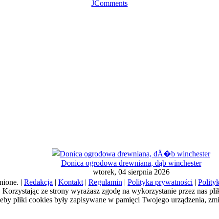
JComments
Donica ogrodowa drewniana, dąb winchester
wtorek, 04 sierpnia 2026
nione. |
Redakcja
|
Kontakt
|
Regulamin
|
Polityka prywatności
|
Polity
a). Korzystając ze strony wyrażasz zgodę na wykorzystanie przez nas pl
żeby pliki cookies były zapisywane w pamięci Twojego urządzenia, zm