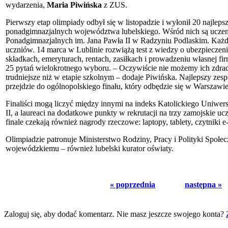
wydarzenia,
Maria Piwińska
z ZUS.
Pierwszy etap olimpiady odbył się w listopadzie i wyłonił 20 najlep
ponadgimnazjalnych województwa lubelskiego. Wśród nich są uczen
Ponadgimnazjalnych im. Jana Pawła II w Radzyniu Podlaskim. Każdy
uczniów. 14 marca w Lublinie rozwiążą test z wiedzy o ubezpieczeni
składkach, emeryturach, rentach, zasiłkach i prowadzeniu własnej 
25 pytań wielokrotnego wyboru. – Oczywiście nie możemy ich zdrad
trudniejsze niż w etapie szkolnym – dodaje Piwińska. Najlepszy ze
przejdzie do ogólnopolskiego finału, który odbędzie się w Warszawi
Finaliści mogą liczyć między innymi na indeks Katolickiego Uniwer
II, a laureaci na dodatkowe punkty w rekrutacji na trzy zamojskie 
finale czekają również nagrody rzeczowe: laptopy, tablety, czytniki 
Olimpiadzie patronuje Ministerstwo Rodziny, Pracy i Polityki Społecz
wojewódzkiemu – również lubelski kurator oświaty.
« poprzednia
następna »
Zaloguj się, aby dodać komentarz. Nie masz jeszcze swojego konta?