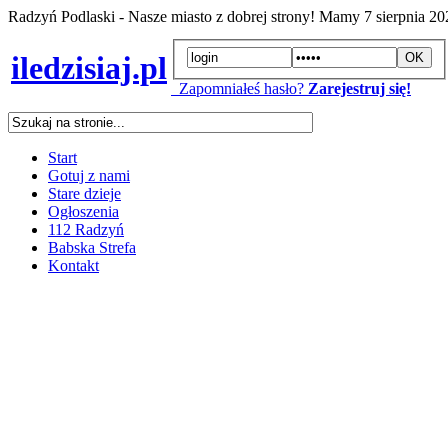
Radzyń Podlaski - Nasze miasto z dobrej strony! Mamy
7 sierpnia 2
iledzisiaj.pl
Zapomniałeś hasło?
Zarejestruj się!
Start
Gotuj z nami
Stare dzieje
Ogłoszenia
112 Radzyń
Babska Strefa
Kontakt