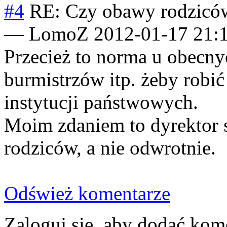
#4
RE: Czy obawy rodziców
—
LomoZ
2012-01-17 21:
Przecież to norma u obecn
burmistrzów itp. żeby robić
instytucji państwowych.
Moim zdaniem to dyrektor s
rodziców, a nie odwrotnie.
Odśwież komentarze
Zaloguj się, aby dodać kom