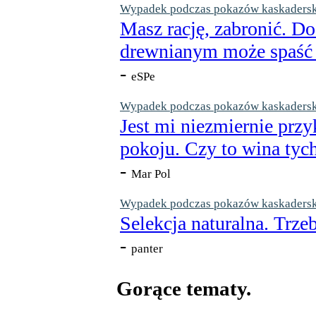
Wypadek podczas pokazów kaskaderskic
Masz rację, zabronić. Do
drewnianym może spaść n
-
eSPe
Wypadek podczas pokazów kaskaderskic
Jest mi niezmiernie przy
pokoju. Czy to wina tych
-
Mar Pol
Wypadek podczas pokazów kaskaderskic
Selekcja naturalna. Trzeb
-
panter
Gorące tematy.