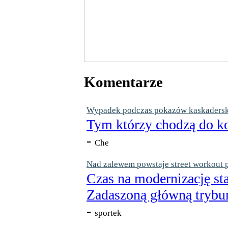
Komentarze
Wypadek podczas pokazów kaskaderskic
Tym którzy chodzą do ko
-
Che
Nad zalewem powstaje street workout 
Czas na modernizację st
Zadaszoną główną trybun
-
sportek