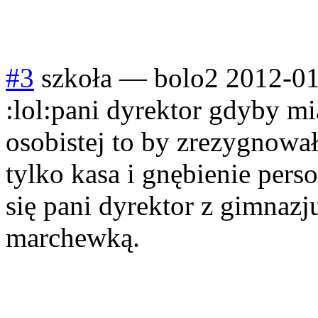
#3
szkoła
—
bolo2
2012-01
:lol:pani dyrektor gdyby mi
osobistej to by zrezygnowała 
tylko kasa i gnębienie pers
się pani dyrektor z gimnaz
marchewką.