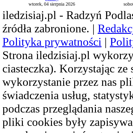
wtorek, 04 sierpnia 2026
sobot
iledzisiaj.pl - Radzyń Podl
źródła zabronione. |
Redakc
Polityka prywatności
|
Poli
Strona iledzisiaj.pl wykorzy
ciasteczka). Korzystając ze
wykorzystanie przez nas pl
świadczenia usług, statyst
podczas przeglądania naszeg
pliki cookies były zapisyw