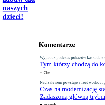
naszych
dzieci!
Komentarze
Wypadek podczas pokazów kaskaderskic
Tym którzy chodzą do ko
-
Che
Nad zalewem powstaje street workout 
Czas na modernizację st
Zadaszoną główną trybun
-
sportek