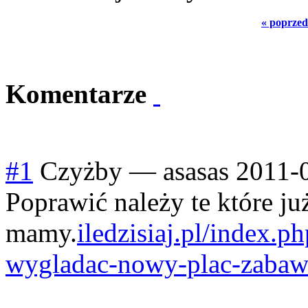
« poprzed
Komentarze
#1
Czyżby
—
asasas
2011-
Poprawić należy te które ju
mamy.
iledzisiaj.pl/index.p
wygladac-nowy-plac-zabaw