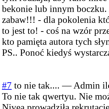
bekonie lub innym boczku.
zabaw!!! - dla pokolenia kt
to jest to! - coś na wzór prz
kto pamięta autora tych sł
PS.. Ponoć kiedyś wystarcza
#7
to nie tak....
—
Admin ile
To nie tak qwertyu. Nie mo
Nivea prowadziła rekrutacj