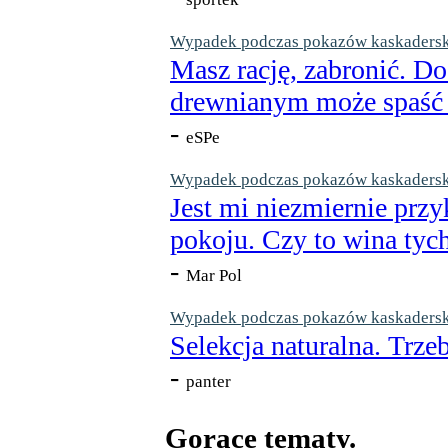
Wypadek podczas pokazów kaskaderskic
Masz rację, zabronić. Do
drewnianym może spaść n
-
eSPe
Wypadek podczas pokazów kaskaderskic
Jest mi niezmiernie przy
pokoju. Czy to wina tych
-
Mar Pol
Wypadek podczas pokazów kaskaderskic
Selekcja naturalna. Trzeb
-
panter
Gorące tematy.