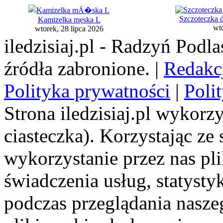
Szczoteczka d
Kamizelka męska L
wto
wtorek, 28 lipca 2026
iledzisiaj.pl - Radzyń Podl
źródła zabronione. |
Redakc
Polityka prywatności
|
Poli
Strona iledzisiaj.pl wykorzy
ciasteczka). Korzystając ze
wykorzystanie przez nas pl
świadczenia usług, statyst
podczas przeglądania naszeg