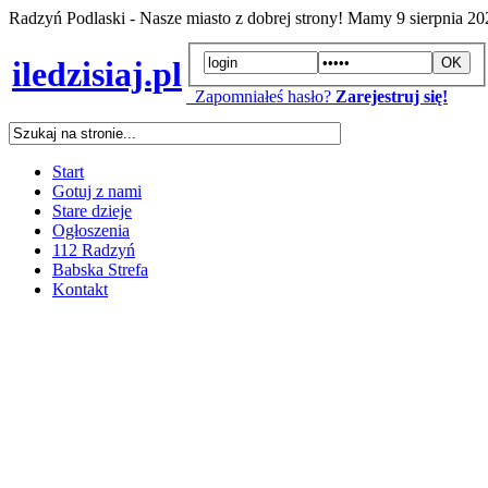
Radzyń Podlaski - Nasze miasto z dobrej strony! Mamy
9 sierpnia 2
iledzisiaj.pl
Zapomniałeś hasło?
Zarejestruj się!
Start
Gotuj z nami
Stare dzieje
Ogłoszenia
112 Radzyń
Babska Strefa
Kontakt