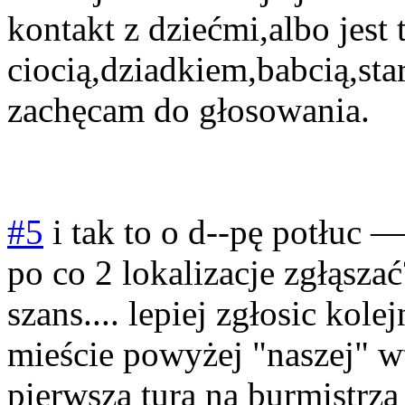
kontakt z dziećmi,albo jest
ciocią,dziadkiem,babcią,sta
zachęcam do głosowania.
#5
i tak to o d--pę potłuc
po co 2 lokalizacje zgłąsz
szans.... lepiej zgłosic ko
mieście powyżej "naszej" wte
pierwsza tura na burmistrza .