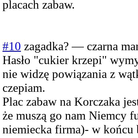
placach zabaw.
#10
zagadka?
—
czarna m
Hasło "cukier krzepi" wymy
nie widzę powiązania z wąt
czepiam.
Plac zabaw na Korczaka jest
że muszą go nam Niemcy fu
niemiecka firma)- w końcu 