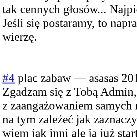
tak cennych głosów... Najp
Jeśli się postaramy, to nap
wierzę.
#4
plac zabaw
—
asasas
20
Zgadzam się z Tobą Admin, 
z zaangażowaniem samych
na tym zależeć jak zaznaczył
wiem jak inni ale ja już sta