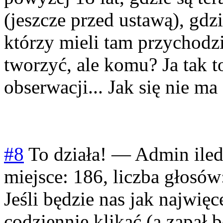
(jeszcze przed ustawą), gdzi
którzy mieli tam przychod
tworzyć, ale komu? Ja tak t
obserwacji... Jak się nie ma 
#8
To działa!
—
Admin iledz
miejsce: 186, liczba głosów
Jeśli będzie nas jak najwię
codziennie klikać (a zapał 