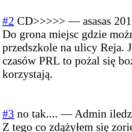
#2
CD>>>>>
—
asasas
201
Do grona miejsc gdzie moż
przedszkole na ulicy Reja. J
czasów PRL to pożal się boż
korzystają.
#3
no tak....
—
Admin iledzi
Z tego co zdążyłem się zo