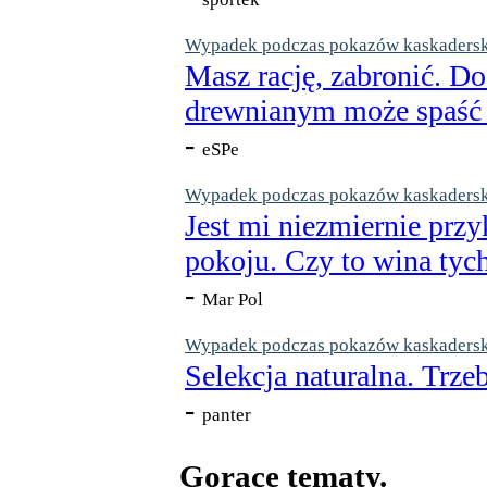
Wypadek podczas pokazów kaskaderskic
Masz rację, zabronić. Do
drewnianym może spaść n
-
eSPe
Wypadek podczas pokazów kaskaderskic
Jest mi niezmiernie przy
pokoju. Czy to wina tych
-
Mar Pol
Wypadek podczas pokazów kaskaderskic
Selekcja naturalna. Trzeb
-
panter
Gorące tematy.