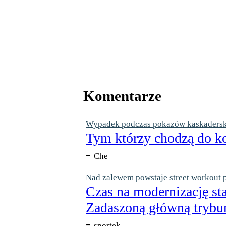
Komentarze
Wypadek podczas pokazów kaskaderskic
Tym którzy chodzą do ko
-
Che
Nad zalewem powstaje street workout 
Czas na modernizację st
Zadaszoną główną trybun
-
sportek