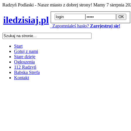
Radzyń Podlaski - Nasze miasto z dobrej strony! Mamy
7 sierpnia 2
iledzisiaj.pl
Zapomniałeś hasło?
Zarejestruj się!
Start
Gotuj z nami
Stare dzieje
Ogłoszenia
112 Radzyń
Babska Strefa
Kontakt