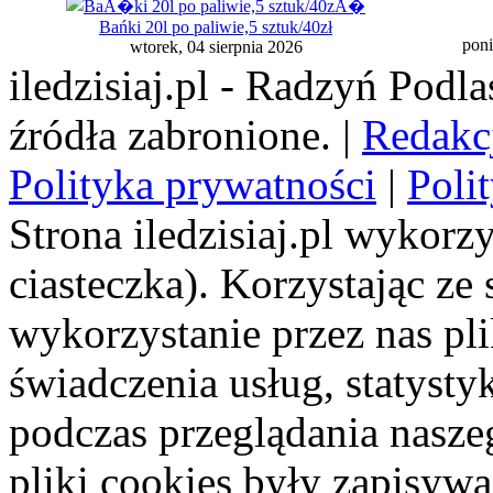
Bańki 20l po paliwie,5 sztuk/40zł
poni
wtorek, 04 sierpnia 2026
iledzisiaj.pl - Radzyń Podl
źródła zabronione. |
Redakc
Polityka prywatności
|
Poli
Strona iledzisiaj.pl wykorzy
ciasteczka). Korzystając ze
wykorzystanie przez nas pl
świadczenia usług, statyst
podczas przeglądania naszeg
pliki cookies były zapisyw