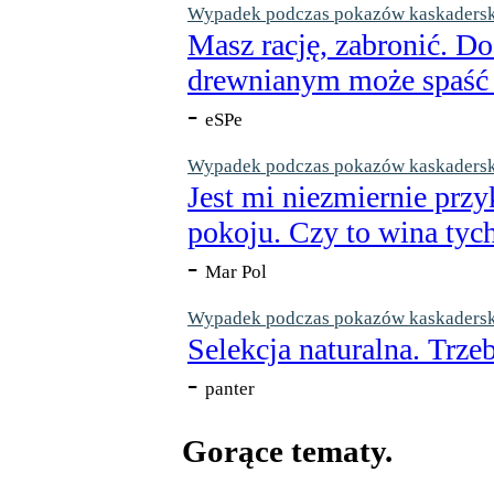
Wypadek podczas pokazów kaskaderskic
Masz rację, zabronić. Do
drewnianym może spaść n
-
eSPe
Wypadek podczas pokazów kaskaderskic
Jest mi niezmiernie przy
pokoju. Czy to wina tych
-
Mar Pol
Wypadek podczas pokazów kaskaderskic
Selekcja naturalna. Trzeb
-
panter
Gorące tematy.