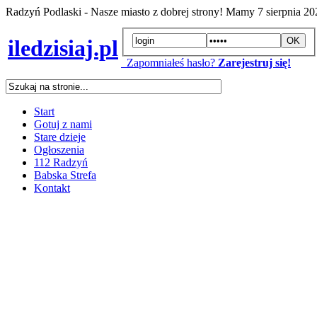
Radzyń Podlaski - Nasze miasto z dobrej strony! Mamy
7 sierpnia 2
iledzisiaj.pl
Zapomniałeś hasło?
Zarejestruj się!
Start
Gotuj z nami
Stare dzieje
Ogłoszenia
112 Radzyń
Babska Strefa
Kontakt