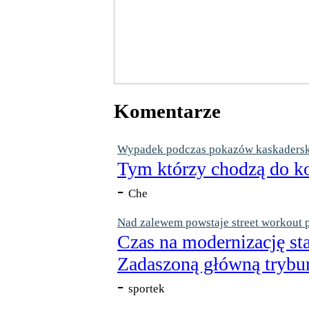
Komentarze
Wypadek podczas pokazów kaskaderskic
Tym którzy chodzą do ko
-
Che
Nad zalewem powstaje street workout 
Czas na modernizację st
Zadaszoną główną trybun
-
sportek