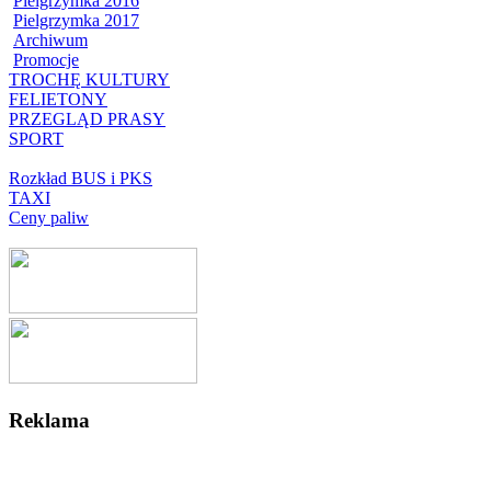
Pielgrzymka 2016
Pielgrzymka 2017
Archiwum
Promocje
TROCHĘ KULTURY
FELIETONY
PRZEGLĄD PRASY
SPORT
Rozkład BUS i PKS
TAXI
Ceny paliw
Reklama