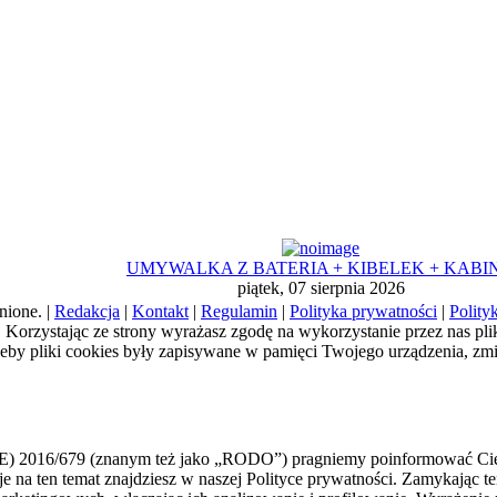
UMYWALKA Z BATERIA + KIBELEK + KABI
piątek, 07 sierpnia 2026
nione. |
Redakcja
|
Kontakt
|
Regulamin
|
Polityka prywatności
|
Polity
a). Korzystając ze strony wyrażasz zgodę na wykorzystanie przez nas pl
żeby pliki cookies były zapisywane w pamięci Twojego urządzenia, zm
E) 2016/679 (znanym też jako „RODO”) pragniemy poinformować Cię,
macje na ten temat znajdziesz w naszej Polityce prywatności. Zamykają