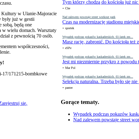
Tym którzy chodzą do kościoła już nic
czasu.
-
Che
Kultury w Ulanie-Majoracie
Nad zalewem powstaje street workout park
były już w gestii
Czas na modernizację stadionu miejski
 sobą, będą one
-
sportek
 w wielu domach. Warsztaty
dział z pewnością 70 osób.
Wypadek podczas pokazów kaskaderskich. 61-latek zm...
Masz rację, zabronić. Do kościoła też
lementem współczesności,
-
eSPe
lenie.
Wypadek podczas pokazów kaskaderskich. 61-latek zm...
Jest mi niezmiernie przykro z powodu t
y!
-
Mar Pol
nosci-17/171215-bombkowe
Wypadek podczas pokazów kaskaderskich. 61-latek zm...
Selekcja naturalna. Trzeba było się nie
-
panter
Gorące tematy.
Zarejestruj się.
Wypadek podczas pokazów kaskade
Nad zalewem powstaje street wor