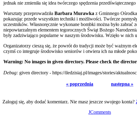
jednak nie zmieniła się idea twórczego spędzenia przedświątecznego 
Warsztaty przeprowadziła
Barbara Murawka
z Gminnego Ośrodka 
pokazując przede wszystkim techniki i możliwości. Twórcze pomysły 
uczestników. Własnoręcznie wykonane bombki można było zabrać ze
niepowtarzalnym elementem tegorocznych Świąt Bożego Narodzenia
były zadziwiająco popularne w naszym środowisku. Wzięło w nich u
Organizatorzy cieszą się, że powrót do tradycji może być ważnym e
czymś co integruje środowisko seniorów i otwiera ich na młode poko
Warning: No images in given directory. Please check the director
Debug:
given directory - https://iledzisiaj.pl/images/stories/aktual
« poprzednia
następna »
Zaloguj się, aby dodać komentarz. Nie masz jeszcze swojego konta?
JComments