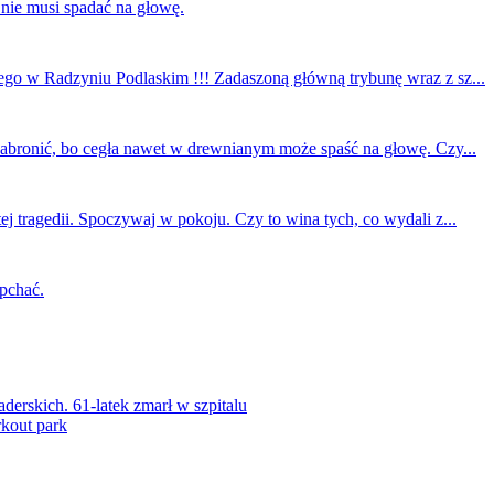
 nie musi spadać na głowę.
ego w Radzyniu Podlaskim !!! Zadaszoną główną trybunę wraz z sz...
 zabronić, bo cegła nawet w drewnianym może spaść na głowę. Czy...
ej tragedii. Spoczywaj w pokoju. Czy to wina tych, co wydali z...
 pchać.
rskich. 61-latek zmarł w szpitalu
kout park