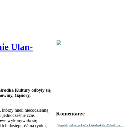
ie Ulan-
środka Kultury odbyły się
howiny, Gąsiory,
 którzy mieli niecodzienną
Komentarze
 jednocześnie czas
kowe wykonywało się
t ich dostępność na rynku,
Wypadek podczas pokazów kaskaderskich. 61-latek zm...