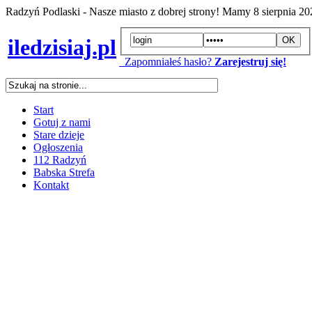
Radzyń Podlaski - Nasze miasto z dobrej strony! Mamy
8 sierpnia 2
iledzisiaj.pl
Zapomniałeś hasło?
Zarejestruj się!
Start
Gotuj z nami
Stare dzieje
Ogłoszenia
112 Radzyń
Babska Strefa
Kontakt