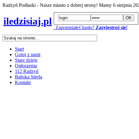
Radzyń Podlaski - Nasze miasto z dobrej strony! Mamy
6 sierpnia 2
iledzisiaj.pl
Zapomniałeś hasło?
Zarejestruj się!
Start
Gotuj z nami
Stare dzieje
Ogłoszenia
112 Radzyń
Babska Strefa
Kontakt