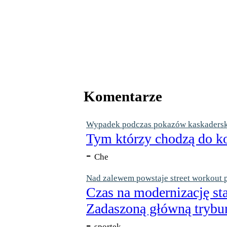
Komentarze
Wypadek podczas pokazów kaskaderskic
Tym którzy chodzą do ko
-
Che
Nad zalewem powstaje street workout 
Czas na modernizację st
Zadaszoną główną trybun
-
sportek