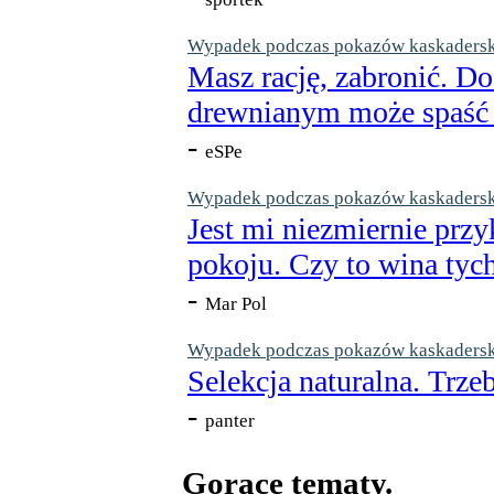
Wypadek podczas pokazów kaskaderskic
Masz rację, zabronić. Do
drewnianym może spaść n
-
eSPe
Wypadek podczas pokazów kaskaderskic
Jest mi niezmiernie przy
pokoju. Czy to wina tych
-
Mar Pol
Wypadek podczas pokazów kaskaderskic
Selekcja naturalna. Trzeb
-
panter
Gorące tematy.