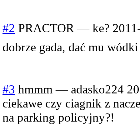
#2
PRACTOR
—
ke?
2011
dobrze gada, dać mu wódk
#3
hmmm
—
adasko224
20
ciekawe czy ciagnik z nacz
na parking policyjny?!