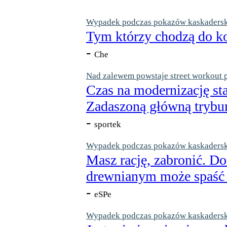
Wypadek podczas pokazów kaskaderskic
Tym którzy chodzą do ko
-
Che
Nad zalewem powstaje street workout 
Czas na modernizację st
Zadaszoną główną trybun
-
sportek
Wypadek podczas pokazów kaskaderskic
Masz rację, zabronić. Do
drewnianym może spaść n
-
eSPe
Wypadek podczas pokazów kaskaderskic