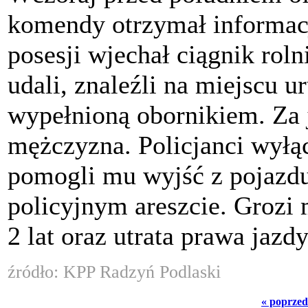
komendy otrzymał informacj
posesji wjechał ciągnik roln
udali, znaleźli na miejscu 
wypełnioną obornikiem. Za 
mężczyzna. Policjanci wyłącz
pomogli mu wyjść z pojazdu
policyjnym areszcie. Grozi
2 lat oraz utrata prawa jazdy
źródło: KPP Radzyń Podlaski
« poprzed