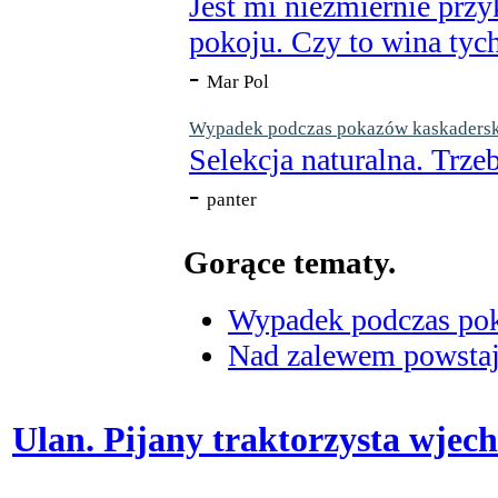
Jest mi niezmiernie przy
pokoju. Czy to wina tych
-
Mar Pol
Wypadek podczas pokazów kaskaderskic
Selekcja naturalna. Trzeb
-
panter
Gorące tematy.
Wypadek podczas poka
Nad zalewem powstaje
Ulan. Pijany traktorzysta wjech