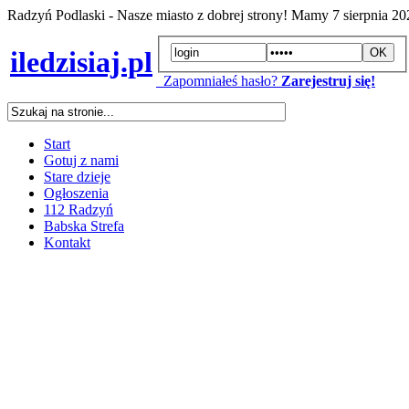
Radzyń Podlaski - Nasze miasto z dobrej strony! Mamy
7 sierpnia 2
iledzisiaj.pl
Zapomniałeś hasło?
Zarejestruj się!
Start
Gotuj z nami
Stare dzieje
Ogłoszenia
112 Radzyń
Babska Strefa
Kontakt