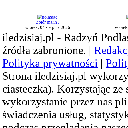
Zbiór malin .
wtorek, 04 sierpnia 2026
wtorek,
iledzisiaj.pl - Radzyń Podl
źródła zabronione. |
Redakc
Polityka prywatności
|
Poli
Strona iledzisiaj.pl wykorzy
ciasteczka). Korzystając ze
wykorzystanie przez nas pl
świadczenia usług, statyst
podczas przeglądania naszeg