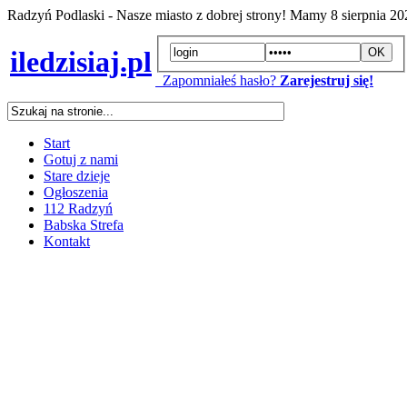
Radzyń Podlaski - Nasze miasto z dobrej strony! Mamy
8 sierpnia 2
iledzisiaj.pl
Zapomniałeś hasło?
Zarejestruj się!
Start
Gotuj z nami
Stare dzieje
Ogłoszenia
112 Radzyń
Babska Strefa
Kontakt