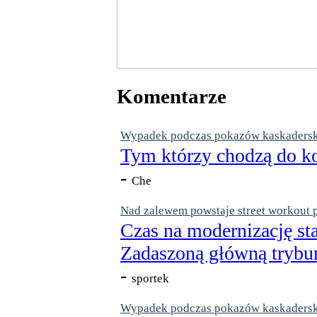
Komentarze
Wypadek podczas pokazów kaskaderskic
Tym którzy chodzą do ko
-
Che
Nad zalewem powstaje street workout 
Czas na modernizację st
Zadaszoną główną trybun
-
sportek
Wypadek podczas pokazów kaskaderskic