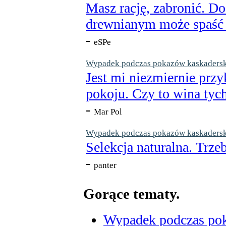
Masz rację, zabronić. Do
drewnianym może spaść n
-
eSPe
Wypadek podczas pokazów kaskaderskic
Jest mi niezmiernie przy
pokoju. Czy to wina tych
-
Mar Pol
Wypadek podczas pokazów kaskaderskic
Selekcja naturalna. Trzeb
-
panter
Gorące tematy.
Wypadek podczas poka