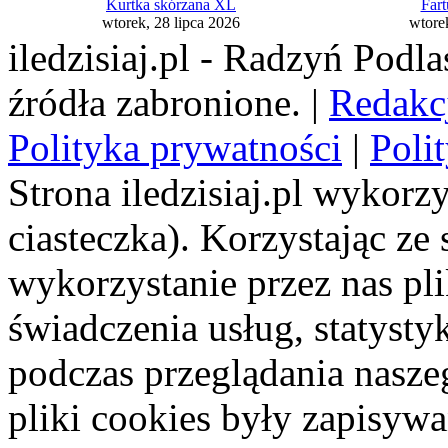
Kurtka skórzana XL
Far
wtorek, 28 lipca 2026
wtorek
iledzisiaj.pl - Radzyń Podl
źródła zabronione. |
Redakc
Polityka prywatności
|
Poli
Strona iledzisiaj.pl wykorzy
ciasteczka). Korzystając ze
wykorzystanie przez nas pl
świadczenia usług, statyst
podczas przeglądania naszeg
pliki cookies były zapisyw