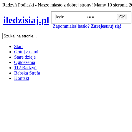
Radzyń Podlaski - Nasze miasto z dobrej strony! Mamy
10 sierpnia 
iledzisiaj.pl
Zapomniałeś hasło?
Zarejestruj się!
Start
Gotuj z nami
Stare dzieje
Ogłoszenia
112 Radzyń
Babska Strefa
Kontakt