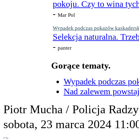
pokoju. Czy to wina tych
-
Mar Pol
Wypadek podczas pokazów kaskaderskic
Selekcja naturalna. Trzeb
-
panter
Gorące tematy.
Wypadek podczas poka
Nad zalewem powstaje
Piotr Mucha / Policja Radz
sobota, 23 marca 2024 11:0