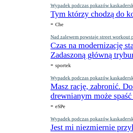
Wypadek podczas pokazów kaskaderskic
Tym którzy chodzą do ko
-
Che
Nad zalewem powstaje street workout 
Czas na modernizację st
Zadaszoną główną trybun
-
sportek
Wypadek podczas pokazów kaskaderskic
Masz rację, zabronić. Do
drewnianym może spaść n
-
eSPe
Wypadek podczas pokazów kaskaderskic
Jest mi niezmiernie przy