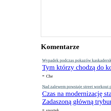
Komentarze
Wypadek podczas pokazów kaskaderskic
Tym którzy chodzą do ko
-
Che
Nad zalewem powstaje street workout 
Czas na modernizację st
Zadaszoną główną trybun
-
sportek