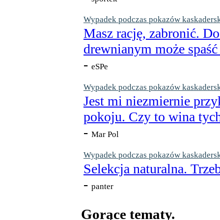
Wypadek podczas pokazów kaskaderskic
Masz rację, zabronić. Do
drewnianym może spaść n
-
eSPe
Wypadek podczas pokazów kaskaderskic
Jest mi niezmiernie przy
pokoju. Czy to wina tych
-
Mar Pol
Wypadek podczas pokazów kaskaderskic
Selekcja naturalna. Trzeb
-
panter
Gorące tematy.