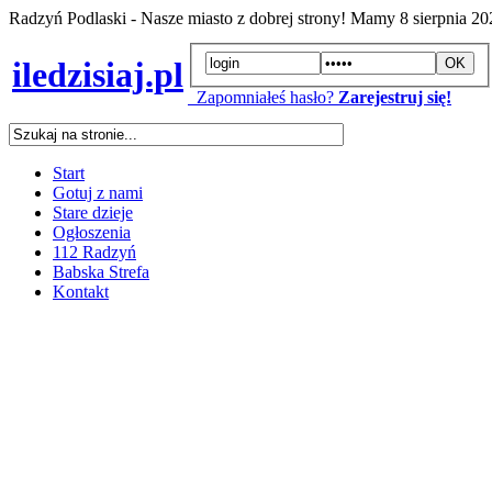
Radzyń Podlaski - Nasze miasto z dobrej strony! Mamy
8 sierpnia 2
iledzisiaj.pl
Zapomniałeś hasło?
Zarejestruj się!
Start
Gotuj z nami
Stare dzieje
Ogłoszenia
112 Radzyń
Babska Strefa
Kontakt