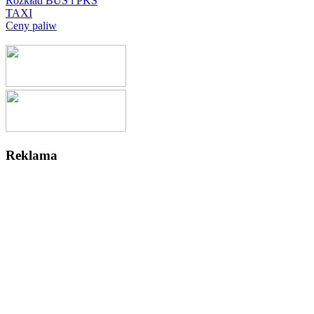
Rozkład BUS i PKS
TAXI
Ceny paliw
Reklama