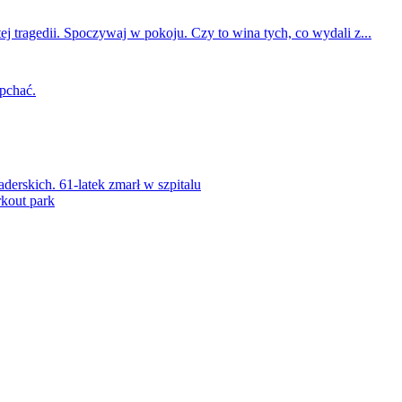
ej tragedii. Spoczywaj w pokoju. Czy to wina tych, co wydali z...
 pchać.
rskich. 61-latek zmarł w szpitalu
kout park