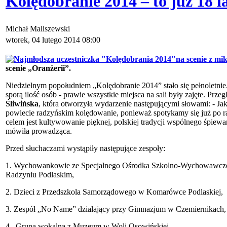
Kolędobranie 2014 – to już 18 
Michał Maliszewski
wtorek, 04 lutego 2014 08:00
scenie „Oranżerii”.
Niedzielnym popołudniem „Kolędobranie 2014” stało się pełnoletnie
sporą ilość osób - prawie wszystkie miejsca na sali były zajęte. Prze
Śliwińska
, która otworzyła wydarzenie następującymi słowami: - Ja
powiecie radzyńskim kolędowanie, ponieważ spotykamy się już po 
celem jest kultywowanie pięknej, polskiej tradycji wspólnego śpiewan
mówiła prowadząca.
Przed słuchaczami wystąpiły następujące zespoły:
1. Wychowankowie ze Specjalnego Ośrodka Szkolno-Wychowawczeg
Radzyniu Podlaskim,
2. Dzieci z Przedszkola Samorządowego w Komarówce Podlaskiej,
3. Zespół „No Name” działający przy Gimnazjum w Czemiernikach,
4. Grupa wokalna z Muzeum w Woli Osowińskiej,