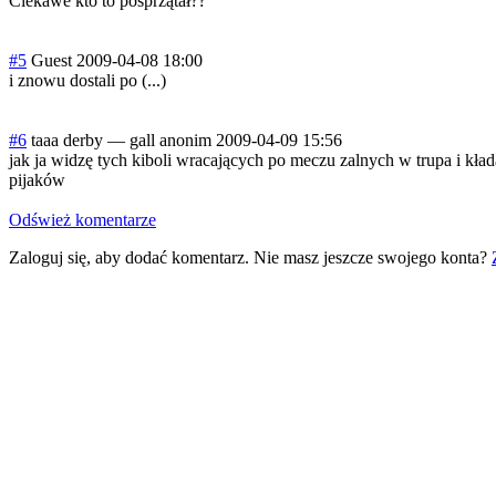
Ciekawe kto to posprzątał??
#5
Guest
2009-04-08 18:00
i znowu dostali po (...)
#6
taaa derby
—
gall anonim
2009-04-09 15:56
jak ja widzę tych kiboli wracających po meczu zalnych w trupa i kła
pijaków
Odśwież komentarze
Zaloguj się, aby dodać komentarz. Nie masz jeszcze swojego konta?