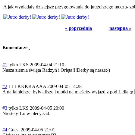
A jak wyglądały dzisiejsze przygotowania do jutrzejszego meczu- zob
« poprzednia
następna »
Komentarze
#1
tylko LKS
2009-04-04 21:10
Nasza ziemia święta Radzyń i Orlęta!!!Derby są nasze:-)
#2
LLLKKKKAAAA
2009-04-05 14:28
A najfajniejszej były afisze i ulotki na mieście- wyjazd z pod Lidla ;p
#3
tylko LKS
2009-04-05 20:00
Niestety 1:o w plecy:sad:
#4
Guest
2009-04-05 21:01