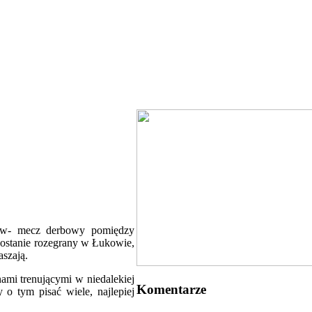
iców- mecz derbowy pomiędzy
ostanie rozegrany w Łukowie,
aszają.
ami trenującymi w niedalekiej
Komentarze
o tym pisać wiele, najlepiej