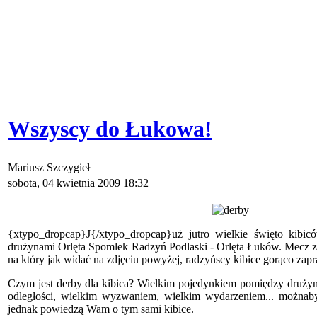
Wszyscy do Łukowa!
Mariusz Szczygieł
sobota, 04 kwietnia 2009 18:32
{xtypo_dropcap}J{/xtypo_dropcap}uż jutro wielkie święto kib
drużynami Orlęta Spomlek Radzyń Podlaski - Orlęta Łuków. Mecz z
na który jak widać na zdjęciu powyżej, radzyńscy kibice gorąco zapr
Czym jest derby dla kibica? Wielkim pojedynkiem pomiędzy drużyn
odległości, wielkim wyzwaniem, wielkim wydarzeniem... możnaby 
jednak powiedzą Wam o tym sami kibice.