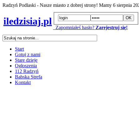
Radzyń Podlaski - Nasze miasto z dobrej strony! Mamy
6 sierpnia 2
iledzisiaj.pl
Zapomniałeś hasło?
Zarejestruj się!
Start
Gotuj z nami
Stare dzieje
Ogłoszenia
112 Radzyń
Babska Strefa
Kontakt