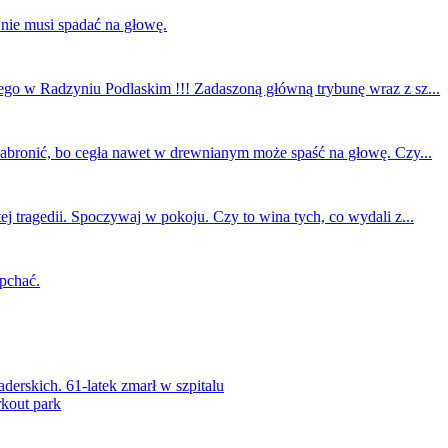
 nie musi spadać na głowę.
ego w Radzyniu Podlaskim !!! Zadaszoną główną trybunę wraz z sz...
 zabronić, bo cegła nawet w drewnianym może spaść na głowę. Czy...
ej tragedii. Spoczywaj w pokoju. Czy to wina tych, co wydali z...
 pchać.
rskich. 61-latek zmarł w szpitalu
kout park