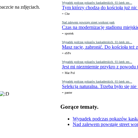
Wypadek podczas pokazów kaskaderskich. 61-latek zm...
aczcie na zdjęciach.
Tym którzy chodzą do kościoła już nic
-
Che
Nad zalewem powstaje street workout park
Czas na modernizację stadionu miejski
-
sportek
Wypadek podczas pokazów kaskaderskich. 61-latek zm...
Masz rację, zabronić. Do kościoła też
-
eSPe
Wypadek podczas pokazów kaskaderskich. 61-latek zm...
Jest mi niezmiernie przykro z powodu t
-
Mar Pol
Wypadek podczas pokazów kaskaderskich. 61-latek zm...
Selekcja naturalna. Trzeba było się nie
-
panter
Gorące tematy.
Wypadek podczas pokazów kaskade
Nad zalewem powstaje street wor