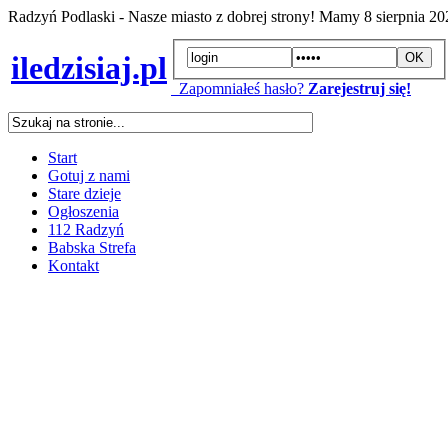
Radzyń Podlaski - Nasze miasto z dobrej strony! Mamy
8 sierpnia 2
iledzisiaj.pl
Zapomniałeś hasło?
Zarejestruj się!
Start
Gotuj z nami
Stare dzieje
Ogłoszenia
112 Radzyń
Babska Strefa
Kontakt