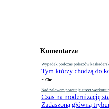
Komentarze
Wypadek podczas pokazów kaskaderskic
Tym którzy chodzą do ko
-
Che
Nad zalewem powstaje street workout 
Czas na modernizację st
Zadaszoną główną trybun