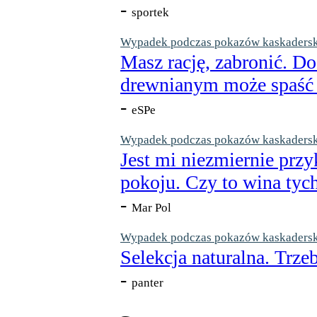
-
sportek
Wypadek podczas pokazów kaskaderskic
Masz rację, zabronić. Do
drewnianym może spaść n
-
eSPe
Wypadek podczas pokazów kaskaderskic
Jest mi niezmiernie przy
pokoju. Czy to wina tych
-
Mar Pol
Wypadek podczas pokazów kaskaderskic
Selekcja naturalna. Trzeb
-
panter