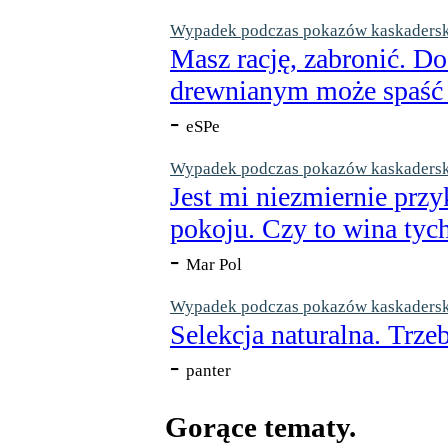
Wypadek podczas pokazów kaskaderskic
Masz rację, zabronić. Do
drewnianym może spaść n
-
eSPe
Wypadek podczas pokazów kaskaderskic
Jest mi niezmiernie przy
pokoju. Czy to wina tych
-
Mar Pol
Wypadek podczas pokazów kaskaderskic
Selekcja naturalna. Trzeb
-
panter
Gorące tematy.