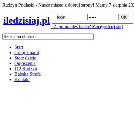
Radzyń Podlaski - Nasze miasto z dobrej strony! Mamy
7 sierpnia 2
iledzisiaj.pl
Zapomniałeś hasło?
Zarejestruj się!
Start
Gotuj z nami
Stare dzieje
Ogłoszenia
112 Radzyń
Babska Strefa
Kontakt