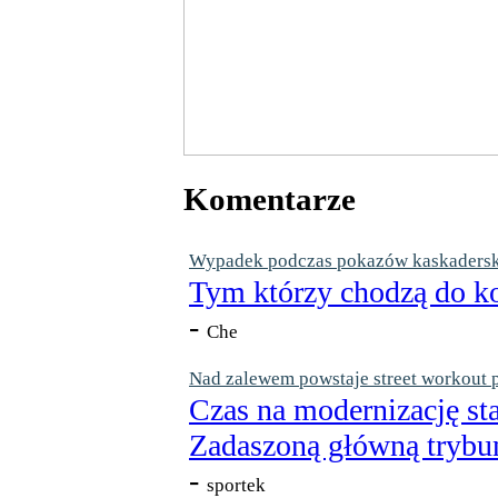
Komentarze
Wypadek podczas pokazów kaskaderskic
Tym którzy chodzą do ko
-
Che
Nad zalewem powstaje street workout 
Czas na modernizację st
Zadaszoną główną trybun
-
sportek