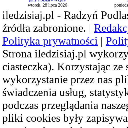
wtorek, 28 lipca 2026
poniedz
iledzisiaj.pl - Radzyń Podl
źródła zabronione. |
Redakc
Polityka prywatności
|
Poli
Strona iledzisiaj.pl wykorzy
ciasteczka). Korzystając ze
wykorzystanie przez nas pl
świadczenia usług, statyst
podczas przeglądania naszeg
pliki cookies były zapisyw