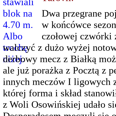
Dwa przegrane po
w końcówce sezonu
czołowej czwórki
walczyć z dużo wyżej noto
derbowy mecz z Białką może
ale już porażka z Pocztą z p
innych meczów I ligowych 
której forma i skład stano
z Woli Osowińskiej udało s
Desperadosem męczyli się o