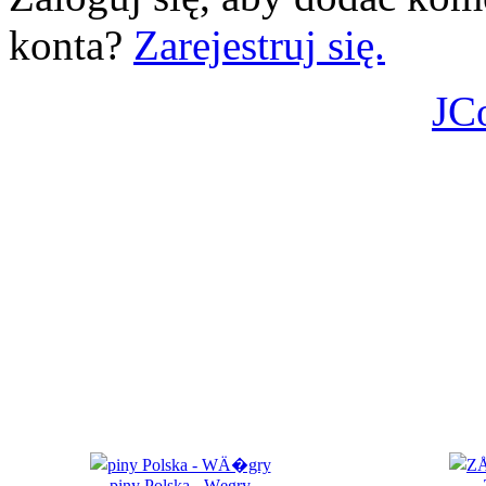
konta?
Zarejestruj się.
JC
piny Polska - Węgry