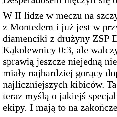
W II lidze w meczu na szcz
z Montedem i już jest w prz
diamenciki z drużyny ZSP 
Kąkolewnicy 0:3, ale walczy
sprawią jeszcze niejedną nie
miały najbardziej gorący do
najliczniejszych kibiców. T
teraz myślą o jakiejś specja
ekipy. I mają to na zakończ