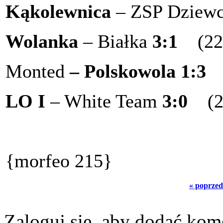
Kąkolewnica
– ZSP Dziew
Wolanka
– Białka
3:1
(22
Monted
– Polskowola
1:3
LO I
– White Team
3:0
(
{morfeo 215}
« poprzed
Zaloguj się, aby dodać kom