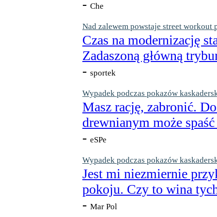
-
Che
Nad zalewem powstaje street workout 
Czas na modernizację st
Zadaszoną główną trybun
-
sportek
Wypadek podczas pokazów kaskaderskic
Masz rację, zabronić. Do
drewnianym może spaść n
-
eSPe
Wypadek podczas pokazów kaskaderskic
Jest mi niezmiernie przy
pokoju. Czy to wina tych
-
Mar Pol