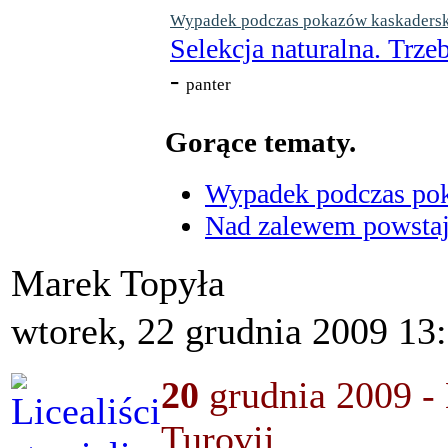
Wypadek podczas pokazów kaskaderskic
Selekcja naturalna. Trzeb
-
panter
Gorące tematy.
Wypadek podczas poka
Nad zalewem powstaje
Marek Topyła
wtorek, 22 grudnia 2009 13
20
grudnia 2009 - 
Turovii.