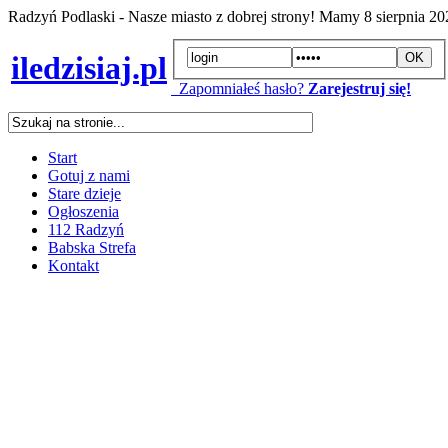
Radzyń Podlaski - Nasze miasto z dobrej strony! Mamy
8 sierpnia 2
iledzisiaj.pl
Zapomniałeś hasło?
Zarejestruj się!
Start
Gotuj z nami
Stare dzieje
Ogłoszenia
112 Radzyń
Babska Strefa
Kontakt