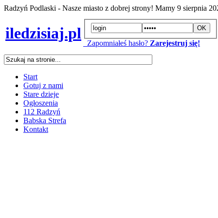
Radzyń Podlaski - Nasze miasto z dobrej strony! Mamy
9 sierpnia 2
iledzisiaj.pl
Zapomniałeś hasło?
Zarejestruj się!
Start
Gotuj z nami
Stare dzieje
Ogłoszenia
112 Radzyń
Babska Strefa
Kontakt