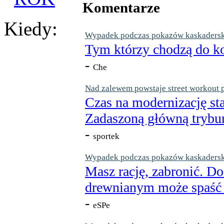
Komentarze
Kiedy:
Wypadek podczas pokazów kaskaderskic
Tym którzy chodzą do ko
-
Che
Nad zalewem powstaje street workout 
Czas na modernizację st
Zadaszoną główną trybun
-
sportek
Wypadek podczas pokazów kaskaderskic
Masz rację, zabronić. Do
drewnianym może spaść n
-
eSPe