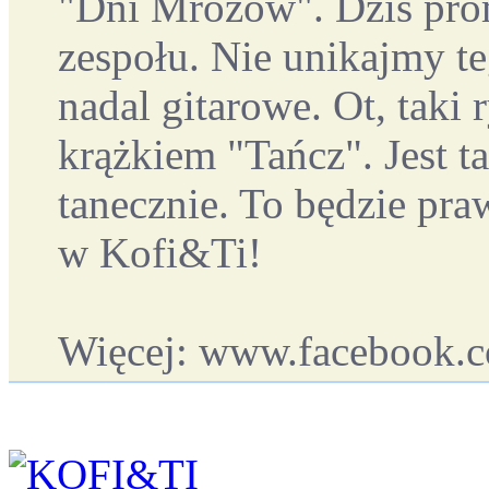
"Dni Mrozów". Dziś prom
zespołu. Nie unikajmy t
nadal gitarowe. Ot, taki 
krążkiem "Tańcz". Jest t
tanecznie. To będzie pr
w Kofi&Ti!
Więcej: www.facebook.