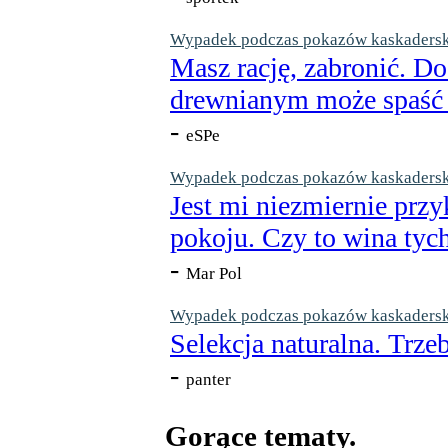
Wypadek podczas pokazów kaskaderskic
Masz rację, zabronić. Do
drewnianym może spaść n
-
eSPe
Wypadek podczas pokazów kaskaderskic
Jest mi niezmiernie przy
pokoju. Czy to wina tych
-
Mar Pol
Wypadek podczas pokazów kaskaderskic
Selekcja naturalna. Trzeb
-
panter
Gorące tematy.