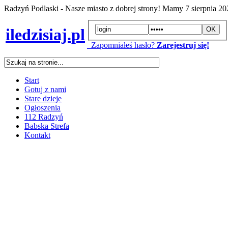
Radzyń Podlaski - Nasze miasto z dobrej strony! Mamy
7 sierpnia 2
iledzisiaj.pl
Zapomniałeś hasło?
Zarejestruj się!
Start
Gotuj z nami
Stare dzieje
Ogłoszenia
112 Radzyń
Babska Strefa
Kontakt