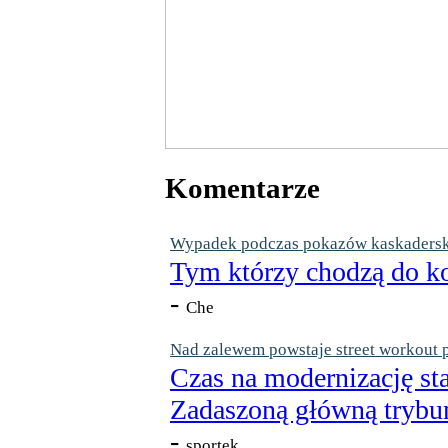
Komentarze
Wypadek podczas pokazów kaskaderskic
Tym którzy chodzą do ko
-
Che
Nad zalewem powstaje street workout 
Czas na modernizację st
Zadaszoną główną trybun
-
sportek