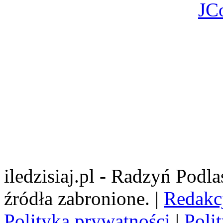
JC
iledzisiaj.pl - Radzyń Podl
źródła zabronione. |
Redakc
Polityka prywatności
|
Poli