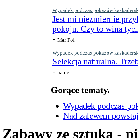
Wypadek podczas pokazów kaskaderskic
Jest mi niezmiernie przy
pokoju. Czy to wina tych
-
Mar Pol
Wypadek podczas pokazów kaskaderskic
Selekcja naturalna. Trzeb
-
panter
Gorące tematy.
Wypadek podczas poka
Nad zalewem powstaje
Zabawy ze sztuką - pi