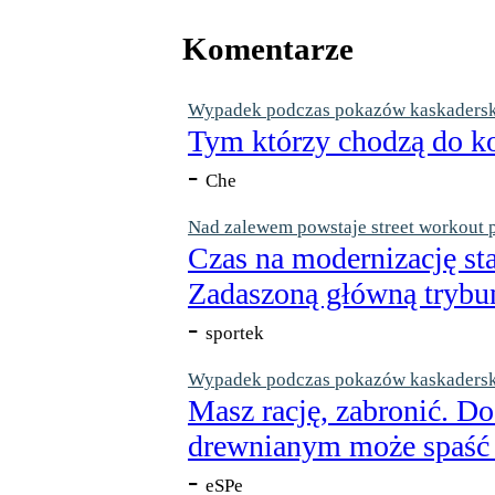
Komentarze
Wypadek podczas pokazów kaskaderskic
Tym którzy chodzą do ko
-
Che
Nad zalewem powstaje street workout 
Czas na modernizację st
Zadaszoną główną trybun
-
sportek
Wypadek podczas pokazów kaskaderskic
Masz rację, zabronić. Do
drewnianym może spaść n
-
eSPe