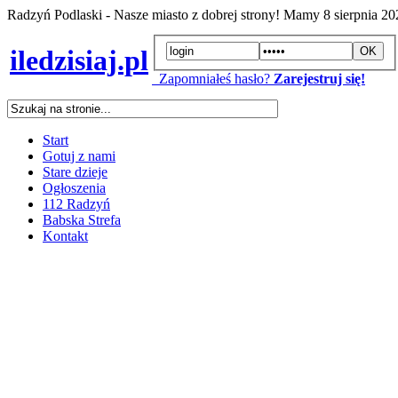
Radzyń Podlaski - Nasze miasto z dobrej strony! Mamy
8 sierpnia 2
iledzisiaj.pl
Zapomniałeś hasło?
Zarejestruj się!
Start
Gotuj z nami
Stare dzieje
Ogłoszenia
112 Radzyń
Babska Strefa
Kontakt