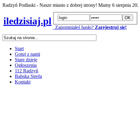
Radzyń Podlaski - Nasze miasto z dobrej strony! Mamy
6 sierpnia 2
iledzisiaj.pl
Zapomniałeś hasło?
Zarejestruj się!
Start
Gotuj z nami
Stare dzieje
Ogłoszenia
112 Radzyń
Babska Strefa
Kontakt