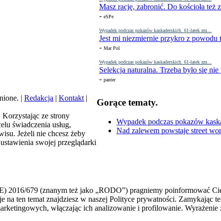
Masz rację, zabronić. Do kościoła też
-
eSPe
Wypadek podczas pokazów kaskaderskich. 61-latek zm...
Jest mi niezmiernie przykro z powodu t
-
Mar Pol
Wypadek podczas pokazów kaskaderskich. 61-latek zm...
Selekcja naturalna. Trzeba było się nie
-
panter
nione. |
Redakcja
|
Kontakt
|
Gorące tematy.
. Korzystając ze strony
Wypadek podczas pokazów kaskade
elu świadczenia usług,
Nad zalewem powstaje street wor
isu. Jeżeli nie chcesz żeby
ustawienia swojej przeglądarki
E) 2016/679 (znanym też jako „RODO”) pragniemy poinformować Cię,
macje na ten temat znajdziesz w naszej Polityce prywatności. Zamykają
h marketingowych, włączając ich analizowanie i profilowanie. Wyraże