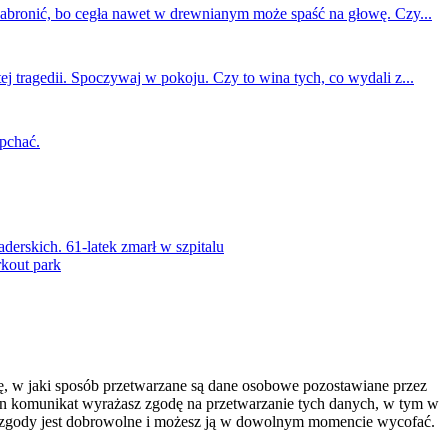
 zabronić, bo cegła nawet w drewnianym może spaść na głowę. Czy...
ej tragedii. Spoczywaj w pokoju. Czy to wina tych, co wydali z...
 pchać.
rskich. 61-latek zmarł w szpitalu
kout park
 w jaki sposób przetwarzane są dane osobowe pozostawiane przez
c ten komunikat wyrażasz zgodę na przetwarzanie tych danych, w tym w
nie zgody jest dobrowolne i możesz ją w dowolnym momencie wycofać.