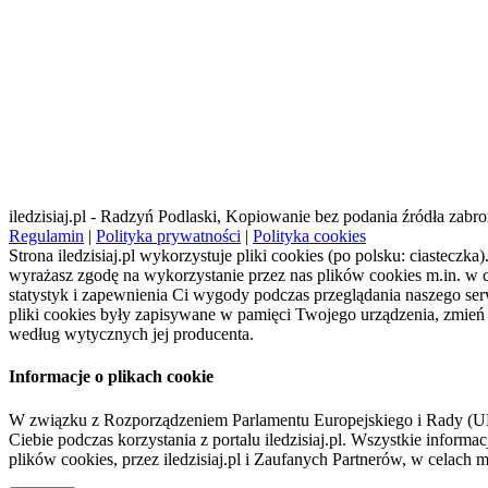
iledzisiaj.pl - Radzyń Podlaski, Kopiowanie bez podania źródła zabro
Regulamin
|
Polityka prywatności
|
Polityka cookies
Strona iledzisiaj.pl wykorzystuje pliki cookies (po polsku: ciasteczka)
wyrażasz zgodę na wykorzystanie przez nas plików cookies m.in. w c
statystyk i zapewnienia Ci wygody podczas przeglądania naszego serw
pliki cookies były zapisywane w pamięci Twojego urządzenia, zmień 
według wytycznych jej producenta.
Informacje o plikach cookie
W związku z Rozporządzeniem Parlamentu Europejskiego i Rady (U
Ciebie podczas korzystania z portalu iledzisiaj.pl. Wszystkie infor
plików cookies, przez iledzisiaj.pl i Zaufanych Partnerów, w celac