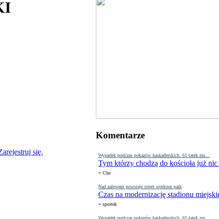
KI
Komentarze
Zarejestruj się.
Wypadek podczas pokazów kaskaderskich. 61-latek zm...
Tym którzy chodzą do kościoła już nic
-
Che
Nad zalewem powstaje street workout park
Czas na modernizację stadionu miejski
-
sportek
Wypadek podczas pokazów kaskaderskich. 61-latek zm...