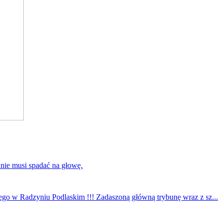
 nie musi spadać na głowę.
ego w Radzyniu Podlaskim !!! Zadaszoną główną trybunę wraz z sz...