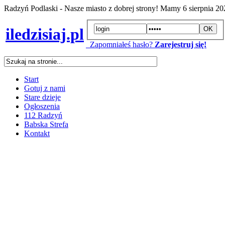
Radzyń Podlaski - Nasze miasto z dobrej strony! Mamy
6 sierpnia 2
iledzisiaj.pl
Zapomniałeś hasło?
Zarejestruj się!
Start
Gotuj z nami
Stare dzieje
Ogłoszenia
112 Radzyń
Babska Strefa
Kontakt