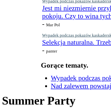
Wypadek podczas pokazów kaskaderskic
Jest mi niezmiernie przy
pokoju. Czy to wina tych
-
Mar Pol
Wypadek podczas pokazów kaskaderskic
Selekcja naturalna. Trzeb
-
panter
Gorące tematy.
Wypadek podczas poka
Nad zalewem powstaje
Summer Party