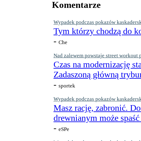
Komentarze
Wypadek podczas pokazów kaskaderskic
Tym którzy chodzą do ko
-
Che
Nad zalewem powstaje street workout 
Czas na modernizację st
Zadaszoną główną trybun
-
sportek
Wypadek podczas pokazów kaskaderskic
Masz rację, zabronić. Do
drewnianym może spaść n
-
eSPe