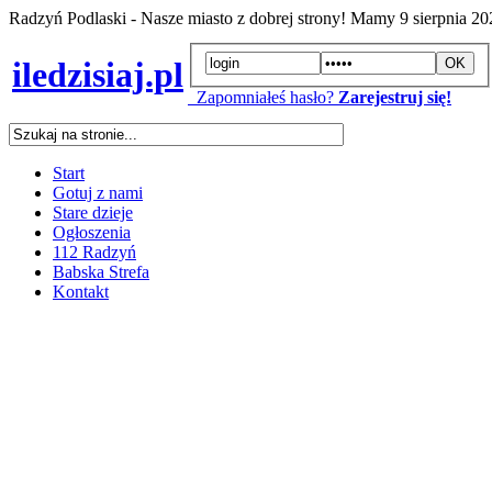
Radzyń Podlaski - Nasze miasto z dobrej strony! Mamy
9 sierpnia 2
iledzisiaj.pl
Zapomniałeś hasło?
Zarejestruj się!
Start
Gotuj z nami
Stare dzieje
Ogłoszenia
112 Radzyń
Babska Strefa
Kontakt