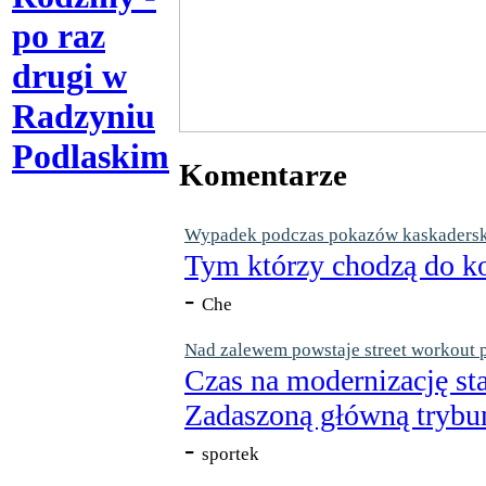
po raz
drugi w
Radzyniu
Podlaskim
Komentarze
Wypadek podczas pokazów kaskaderskic
Tym którzy chodzą do ko
-
Che
Nad zalewem powstaje street workout 
Czas na modernizację st
Zadaszoną główną trybun
-
sportek