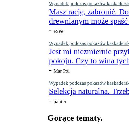
Wypadek podczas pokazów kaskaderskic
Masz rację, zabronić. Do
drewnianym może spaść n
-
eSPe
Wypadek podczas pokazów kaskaderskic
Jest mi niezmiernie przy
pokoju. Czy to wina tych
-
Mar Pol
Wypadek podczas pokazów kaskaderskic
Selekcja naturalna. Trzeb
-
panter
Gorące tematy.