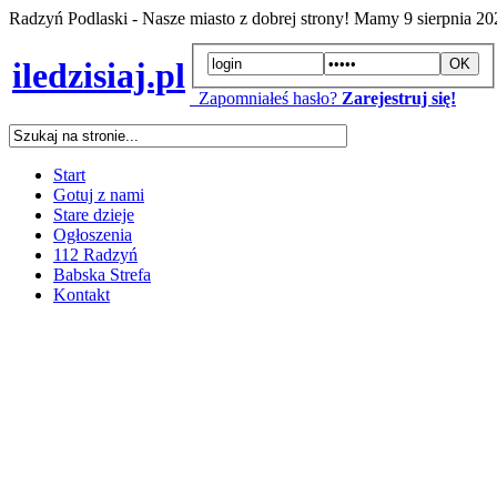
Radzyń Podlaski - Nasze miasto z dobrej strony! Mamy
9 sierpnia 2
iledzisiaj.pl
Zapomniałeś hasło?
Zarejestruj się!
Start
Gotuj z nami
Stare dzieje
Ogłoszenia
112 Radzyń
Babska Strefa
Kontakt