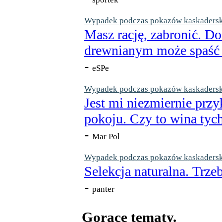
Wypadek podczas pokazów kaskaderskic
Masz rację, zabronić. Do
drewnianym może spaść n
-
eSPe
Wypadek podczas pokazów kaskaderskic
Jest mi niezmiernie przy
pokoju. Czy to wina tych
-
Mar Pol
Wypadek podczas pokazów kaskaderskic
Selekcja naturalna. Trzeb
-
panter
Gorące tematy.