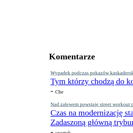
Komentarze
Wypadek podczas pokazów kaskaderskic
Tym którzy chodzą do ko
-
Che
Nad zalewem powstaje street workout 
Czas na modernizację st
Zadaszoną główną trybun
-
sportek