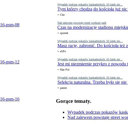
Wypadek podczas pokazów kaskaderskich. 61-latek zm...
Tym którzy chodzą do kościoła już nic
-
Che
Nad zalewem powstaje street workout park
Czas na modernizację stadionu miejski
-
sportek
Wypadek podczas pokazów kaskaderskich. 61-latek zm...
Masz rację, zabronić. Do kościoła też
-
eSPe
Wypadek podczas pokazów kaskaderskich. 61-latek zm...
Jest mi niezmiernie przykro z powodu t
-
Mar Pol
Wypadek podczas pokazów kaskaderskich. 61-latek zm...
Selekcja naturalna. Trzeba było się nie
-
panter
Gorące tematy.
Wypadek podczas pokazów kaskade
Nad zalewem powstaje street wor