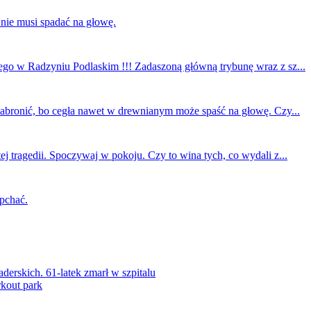
 nie musi spadać na głowę.
ego w Radzyniu Podlaskim !!! Zadaszoną główną trybunę wraz z sz...
 zabronić, bo cegła nawet w drewnianym może spaść na głowę. Czy...
ej tragedii. Spoczywaj w pokoju. Czy to wina tych, co wydali z...
 pchać.
rskich. 61-latek zmarł w szpitalu
kout park