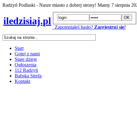
Radzyń Podlaski - Nasze miasto z dobrej strony! Mamy
7 sierpnia 2
iledzisiaj.pl
Zapomniałeś hasło?
Zarejestruj się!
Start
Gotuj z nami
Stare dzieje
Ogłoszenia
112 Radzyń
Babska Strefa
Kontakt