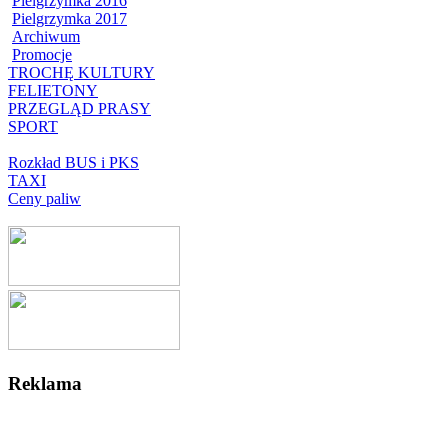
Pielgrzymka 2016
Pielgrzymka 2017
Archiwum
Promocje
TROCHĘ KULTURY
FELIETONY
PRZEGLĄD PRASY
SPORT
Rozkład BUS i PKS
TAXI
Ceny paliw
Reklama