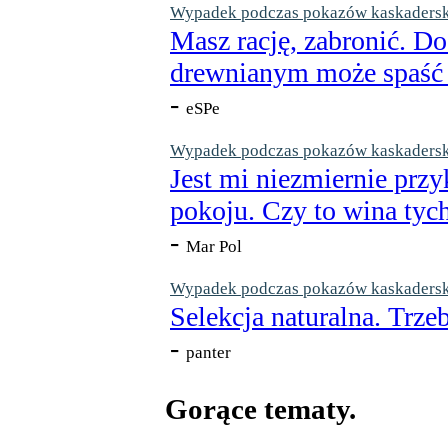
Wypadek podczas pokazów kaskaderskic
Masz rację, zabronić. Do
drewnianym może spaść n
-
eSPe
Wypadek podczas pokazów kaskaderskic
Jest mi niezmiernie przy
pokoju. Czy to wina tych
-
Mar Pol
Wypadek podczas pokazów kaskaderskic
Selekcja naturalna. Trzeb
-
panter
Gorące tematy.