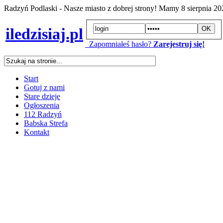
Radzyń Podlaski - Nasze miasto z dobrej strony! Mamy
8 sierpnia 2
iledzisiaj.pl
Zapomniałeś hasło?
Zarejestruj się!
Start
Gotuj z nami
Stare dzieje
Ogłoszenia
112 Radzyń
Babska Strefa
Kontakt