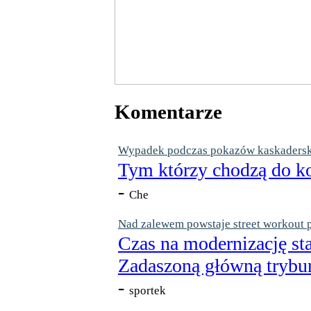
Komentarze
Wypadek podczas pokazów kaskaderskic
Tym którzy chodzą do ko
-
Che
Nad zalewem powstaje street workout 
Czas na modernizację st
Zadaszoną główną trybun
-
sportek