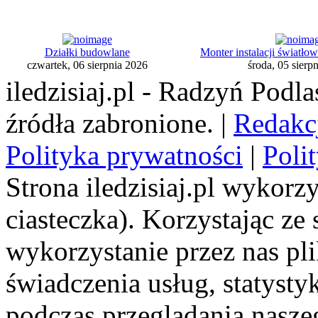
Działki budowlane
Monter instalacji świat
czwartek, 06 sierpnia 2026
środa, 05 sierp
iledzisiaj.pl - Radzyń Podl
źródła zabronione. |
Redakc
Polityka prywatności
|
Poli
Strona iledzisiaj.pl wykorzy
ciasteczka). Korzystając ze
wykorzystanie przez nas pl
świadczenia usług, statyst
podczas przeglądania naszeg