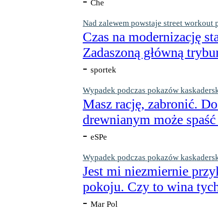
-
Che
Nad zalewem powstaje street workout 
Czas na modernizację st
Zadaszoną główną trybun
-
sportek
Wypadek podczas pokazów kaskaderskic
Masz rację, zabronić. Do
drewnianym może spaść n
-
eSPe
Wypadek podczas pokazów kaskaderskic
Jest mi niezmiernie przy
pokoju. Czy to wina tych
-
Mar Pol