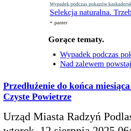
Wypadek podczas pokazów kaskaderskic
Selekcja naturalna. Trzeb
-
panter
Gorące tematy.
Wypadek podczas poka
Nad zalewem powstaje
Przedłużenie do końca miesiąca
Czyste Powietrze
Urząd Miasta Radzyń Podla
wtorek, 12 sierpnia 2025 06