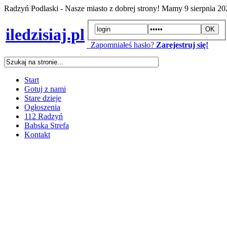
Radzyń Podlaski - Nasze miasto z dobrej strony! Mamy
9 sierpnia 2
iledzisiaj.pl
Zapomniałeś hasło?
Zarejestruj się!
Start
Gotuj z nami
Stare dzieje
Ogłoszenia
112 Radzyń
Babska Strefa
Kontakt