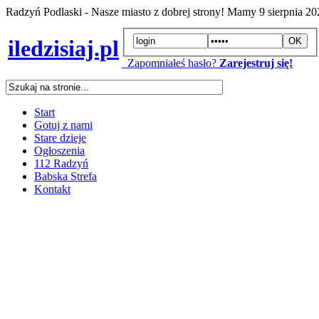
Radzyń Podlaski - Nasze miasto z dobrej strony! Mamy
9 sierpnia 2
iledzisiaj.pl
Zapomniałeś hasło?
Zarejestruj się!
Start
Gotuj z nami
Stare dzieje
Ogłoszenia
112 Radzyń
Babska Strefa
Kontakt