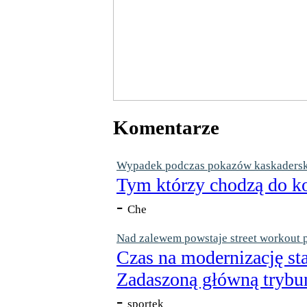
Komentarze
Wypadek podczas pokazów kaskaderskic
Tym którzy chodzą do ko
-
Che
Nad zalewem powstaje street workout 
Czas na modernizację st
Zadaszoną główną trybun
-
sportek