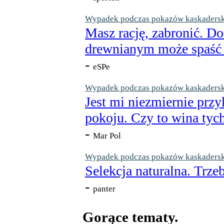
Wypadek podczas pokazów kaskaderskic
Masz rację, zabronić. Do
drewnianym może spaść n
-
eSPe
Wypadek podczas pokazów kaskaderskic
Jest mi niezmiernie przy
pokoju. Czy to wina tych
-
Mar Pol
Wypadek podczas pokazów kaskaderskic
Selekcja naturalna. Trzeb
-
panter
Gorące tematy.