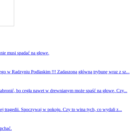
 nie musi spadać na głowę.
ego w Radzyniu Podlaskim !!! Zadaszoną główną trybunę wraz z sz...
 zabronić, bo cegła nawet w drewnianym może spaść na głowę. Czy...
ej tragedii. Spoczywaj w pokoju. Czy to wina tych, co wydali z...
 pchać.