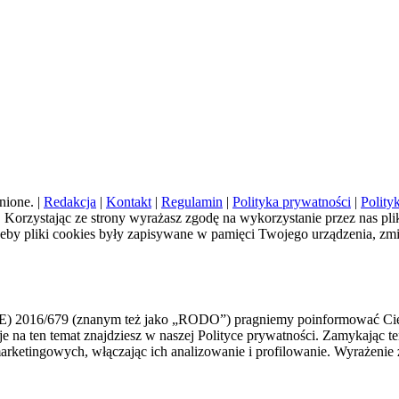
nione. |
Redakcja
|
Kontakt
|
Regulamin
|
Polityka prywatności
|
Polity
a). Korzystając ze strony wyrażasz zgodę na wykorzystanie przez nas pl
żeby pliki cookies były zapisywane w pamięci Twojego urządzenia, zm
E) 2016/679 (znanym też jako „RODO”) pragniemy poinformować Cię,
macje na ten temat znajdziesz w naszej Polityce prywatności. Zamykają
h marketingowych, włączając ich analizowanie i profilowanie. Wyraże