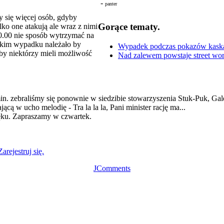
-
panter
y się więcej osób, gdyby
Gorące tematy.
lko one atakują ale wraz z nimi
20.00 nie sposób wytrzymać na
takim wypadku należało by
Wypadek podczas pokazów kaskade
by niektórzy mieli możliwość
Nad zalewem powstaje street wor
. zebraliśmy się ponownie w siedzibie stowarzyszenia Stuk-Puk, Galer
ą w ucho melodię - Tra la la la, Pani minister rację ma...
ęku. Zapraszamy w czwartek.
Zarejestruj się.
JComments