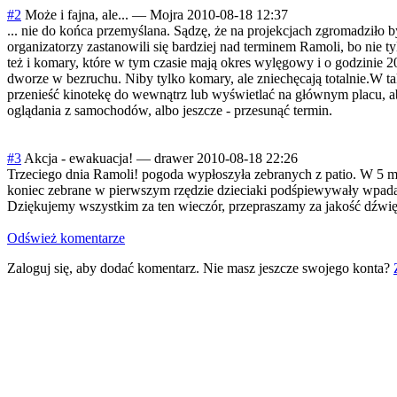
#2
Może i fajna, ale...
—
Mojra
2010-08-18 12:37
... nie do końca przemyślana. Sądzę, że na projekcjach zgromadziło b
organizatorzy zastanowili się bardziej nad terminem Ramoli, bo nie ty
też i komary, które w tym czasie mają okres wylęgowy i o godzinie 
dworze w bezruchu. Niby tylko komary, ale zniechęcają totalnie.W 
przenieść kinotekę do wewnątrz lub wyświetlać na głównym placu, a
oglądania z samochodów, albo jeszcze - przesunąć termin.
#3
Akcja - ewakuacja!
—
drawer
2010-08-18 22:26
Trzeciego dnia Ramoli! pogoda wypłoszyła zebranych z patio. W 5 min
koniec zebrane w pierwszym rzędzie dzieciaki podśpiewywały wpadając
Dziękujemy wszystkim za ten wieczór, przepraszamy za jakość dźwi
Odśwież komentarze
Zaloguj się, aby dodać komentarz. Nie masz jeszcze swojego konta?