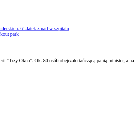
rskich. 61-latek zmarł w szpitalu
kout park
ii "Trzy Okna". Ok. 80 osób obejrzało tańczącą panią minister, a na