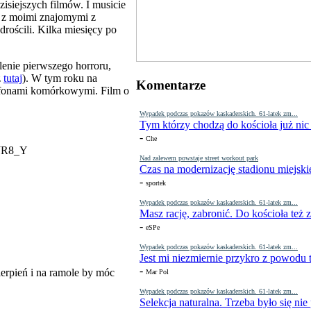
zisiejszych filmów. I musicie
 z moimi znajomymi z
rościli. Kilka miesięcy po
enie pierwszego horroru,
z
tutaj
). W tym roku na
Komentarze
elefonami komórkowymi. Film o
Wypadek podczas pokazów kaskaderskich. 61-latek zm...
Tym którzy chodzą do kościoła już nic
-
Che
9JR8_Y
Nad zalewem powstaje street workout park
Czas na modernizację stadionu miejski
-
sportek
Wypadek podczas pokazów kaskaderskich. 61-latek zm...
Masz rację, zabronić. Do kościoła też
-
eSPe
Wypadek podczas pokazów kaskaderskich. 61-latek zm...
Jest mi niezmiernie przykro z powodu t
-
ierpień i na ramole by móc
Mar Pol
Wypadek podczas pokazów kaskaderskich. 61-latek zm...
Selekcja naturalna. Trzeba było się nie