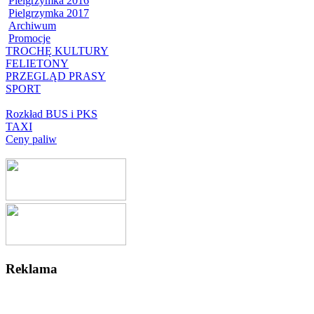
Pielgrzymka 2016
Pielgrzymka 2017
Archiwum
Promocje
TROCHĘ KULTURY
FELIETONY
PRZEGLĄD PRASY
SPORT
Rozkład BUS i PKS
TAXI
Ceny paliw
Reklama