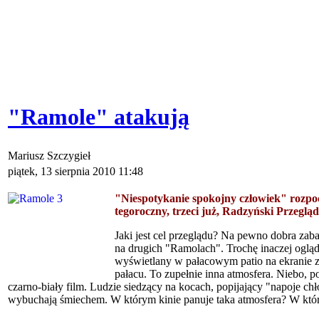
"Ramole" atakują
Mariusz Szczygieł
piątek, 13 sierpnia 2010 11:48
"Niespotykanie spokojny człowiek" rozpocz
tegoroczny, trzeci już, Radzyński Przegl
Jaki jest cel przeglądu? Na pewno dobra zab
na drugich "Ramolach". Trochę inaczej ogląda 
wyświetlany w pałacowym patio na ekranie 
pałacu. To zupełnie inna atmosfera. Niebo, p
czarno-biały film. Ludzie siedzący na kocach, popijający "napoje chł
wybuchają śmiechem. W którym kinie panuje taka atmosfera? W któ