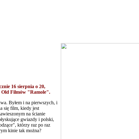
nie 16 sierpnia o 20,
ąd Old Filmów "Ramole".
awa. Byłem i na pierwszych, i
się film, kiedy jest
zawieszonym na ścianie
ołyskujące gwiazdy i polski,
odzące", którzy raz po raz
rym kinie tak można?