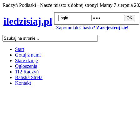
Radzyń Podlaski - Nasze miasto z dobrej strony! Mamy
7 sierpnia 2
iledzisiaj.pl
Zapomniałeś hasło?
Zarejestruj się!
Start
Gotuj z nami
Stare dzieje
Ogłoszenia
112 Radzyń
Babska Strefa
Kontakt