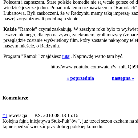
Polecam i zapraszam. Stare polskie komedie nie są wcale gorsze od d
wiedzieć jeszcze jedno. Ponad rok temu rozmawiałem o "Ramolach"
Lubartowa. Byli zaskoczeni, że w Radzyniu mamy taką imprezę- zazd
naszej zorganizowali podobną u siebie.
Każde
"Ramole" czymś zaskakują. W zeszłym roku było to wyświetl
jeszcze niemego, dlatego na żywo, za ekranem, grali muzycy (zobac
przeglądzie zostanie wyświetlony film, który zostanie nakręcony t
naszym mieście, o Radzyniu.
Program "Ramoli" znajdziesz
tutaj
. Naprawdę warto tam być.
http://www.youtube.com/watch?v=mlUQb
« poprzednia
następna »
Komentarze
#1
rewelacja
—
P.S.
2010-08-13 15:16
Kolejna fajna inicjatywa Stuk-Puk"ów", już trzeci sezon czekam na s
fajnie spędzić wieczór przy dobrej polskiej komedii.