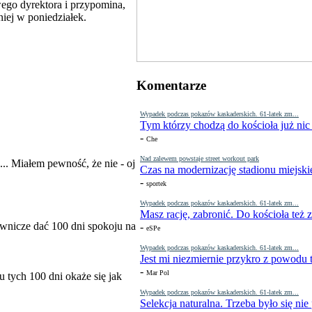
ego dyrektora i przypomina,
niej w poniedziałek.
Komentarze
Wypadek podczas pokazów kaskaderskich. 61-latek zm...
Tym którzy chodzą do kościoła już nic
-
Che
Nad zalewem powstaje street workout park
.. Miałem pewność, że nie - oj
Czas na modernizację stadionu miejski
-
sportek
Wypadek podczas pokazów kaskaderskich. 61-latek zm...
Masz rację, zabronić. Do kościoła też
wnicze dać 100 dni spokoju na
-
eSPe
Wypadek podczas pokazów kaskaderskich. 61-latek zm...
Jest mi niezmiernie przykro z powodu t
-
Mar Pol
 tych 100 dni okaże się jak
Wypadek podczas pokazów kaskaderskich. 61-latek zm...
Selekcja naturalna. Trzeba było się nie