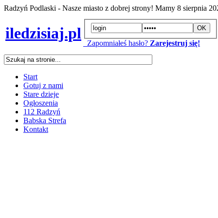
Radzyń Podlaski - Nasze miasto z dobrej strony! Mamy
8 sierpnia 2
iledzisiaj.pl
Zapomniałeś hasło?
Zarejestruj się!
Start
Gotuj z nami
Stare dzieje
Ogłoszenia
112 Radzyń
Babska Strefa
Kontakt