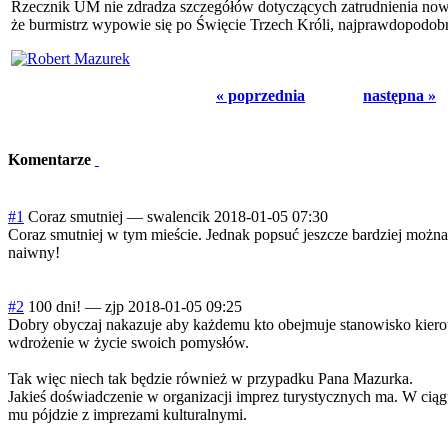
Rzecznik UM nie zdradza szczegółów dotyczących zatrudnienia now
że burmistrz wypowie się po Święcie Trzech Króli, najprawdopodob
« poprzednia
następna »
Komentarze
#1
Coraz smutniej
—
swalencik
2018-01-05 07:30
Coraz smutniej w tym mieście. Jednak popsuć jeszcze bardziej można.
naiwny!
#2
100 dni!
—
zjp
2018-01-05 09:25
Dobry obyczaj nakazuje aby każdemu kto obejmuje stanowisko kiero
wdrożenie w życie swoich pomysłów.
Tak więc niech tak będzie również w przypadku Pana Mazurka.
Jakieś doświadczenie w organizacji imprez turystycznych ma. W ciągu
mu pójdzie z imprezami kulturalnymi.