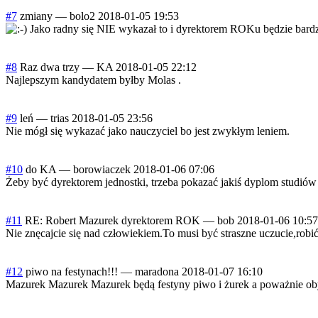
#7
zmiany
—
bolo2
2018-01-05 19:53
Jako radny się NIE wykazał to i dyrektorem ROKu będzie bardz
#8
Raz dwa trzy
—
KA
2018-01-05 22:12
Najlepszym kandydatem byłby Molas .
#9
leń
—
trias
2018-01-05 23:56
Nie mógł się wykazać jako nauczyciel bo jest zwykłym leniem.
#10
do KA
—
borowiaczek
2018-01-06 07:06
Żeby być dyrektorem jednostki, trzeba pokazać jakiś dyplom studiów
#11
RE: Robert Mazurek dyrektorem ROK
—
bob
2018-01-06 10:57
Nie znęcajcie się nad człowiekiem.To musi być straszne uczucie,robić
#12
piwo na festynach!!!
—
maradona
2018-01-07 16:10
Mazurek Mazurek Mazurek będą festyny piwo i żurek a poważnie oby coś