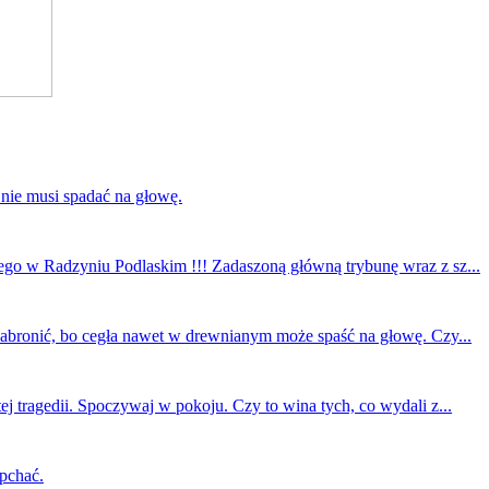
 nie musi spadać na głowę.
ego w Radzyniu Podlaskim !!! Zadaszoną główną trybunę wraz z sz...
 zabronić, bo cegła nawet w drewnianym może spaść na głowę. Czy...
ej tragedii. Spoczywaj w pokoju. Czy to wina tych, co wydali z...
 pchać.