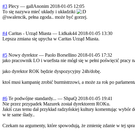
#3
Plecy
—
gallAnonim
2018-01-05 12:05
To się nazywa mieć układy i układziki
@swalencik, pełna zgoda.. może być gorzej.
#4
Caritas - Urząd Miasta
—
Lidkak44
2018-01-05 13:30
Lepsza zmiana się upycha w Caritas Urząd Miasta.
#5
Nowy dyrektor
—
Paolo Borsellino
2018-01-05 17:32
jako pracownik LO i wuefista nie mógł się w pełni poświęcić pracy 
jako dyrektor ROK będzie dyspozycyjny 24h/dobę.
ktoś musi kampanię zrobić burmistrzowi, a może za rok po parlament
#6
Te podwójne standardy...
—
ShpaQ
2018-01-05 19:41
Nie przez przypadek Mazurek został dyrektorem ROKu.
Jakiś czas temu dał przykład radzyńskiej kultury komentując wybór d
w te same ślady..
Czekam na argumenty, które spowodują, że zmienię zdanie w tej spra