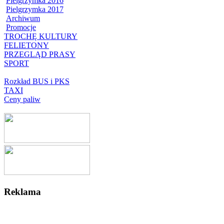
Pielgrzymka 2016
Pielgrzymka 2017
Archiwum
Promocje
TROCHĘ KULTURY
FELIETONY
PRZEGLĄD PRASY
SPORT
Rozkład BUS i PKS
TAXI
Ceny paliw
Reklama