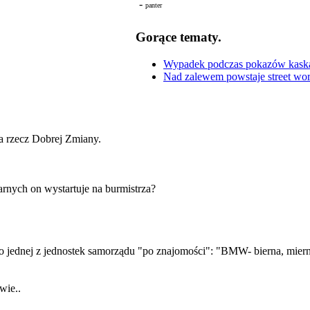
-
panter
Gorące tematy.
Wypadek podczas pokazów kaskade
Nad zalewem powstaje street wor
na rzecz Dobrej Zmiany.
arnych on wystartuje na burmistrza?
o jednej z jednostek samorządu "po znajomości": "BMW- bierna, mierna,
wie..