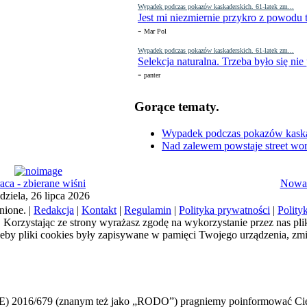
Wypadek podczas pokazów kaskaderskich. 61-latek zm...
Jest mi niezmiernie przykro z powodu t
-
Mar Pol
Wypadek podczas pokazów kaskaderskich. 61-latek zm...
Selekcja naturalna. Trzeba było się nie
-
panter
Gorące tematy.
Wypadek podczas pokazów kaskade
Nad zalewem powstaje street wor
aca - zbierane wiśni
Nowa 
dziela, 26 lipca 2026
nione. |
Redakcja
|
Kontakt
|
Regulamin
|
Polityka prywatności
|
Polity
a). Korzystając ze strony wyrażasz zgodę na wykorzystanie przez nas pl
żeby pliki cookies były zapisywane w pamięci Twojego urządzenia, zm
E) 2016/679 (znanym też jako „RODO”) pragniemy poinformować Cię,