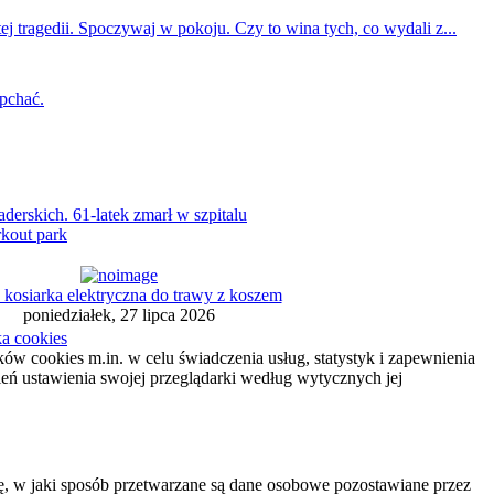
ej tragedii. Spoczywaj w pokoju. Czy to wina tych, co wydali z...
 pchać.
rskich. 61-latek zmarł w szpitalu
kout park
kosiarka elektryczna do trawy z koszem
poniedziałek, 27 lipca 2026
ka cookies
ików cookies m.in. w celu świadczenia usług, statystyk i zapewnienia
ień ustawienia swojej przeglądarki według wytycznych jej
 w jaki sposób przetwarzane są dane osobowe pozostawiane przez