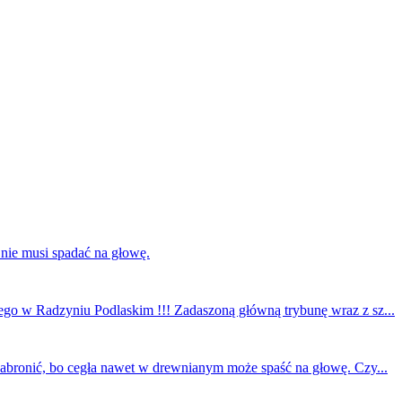
 nie musi spadać na głowę.
ego w Radzyniu Podlaskim !!! Zadaszoną główną trybunę wraz z sz...
 zabronić, bo cegła nawet w drewnianym może spaść na głowę. Czy...