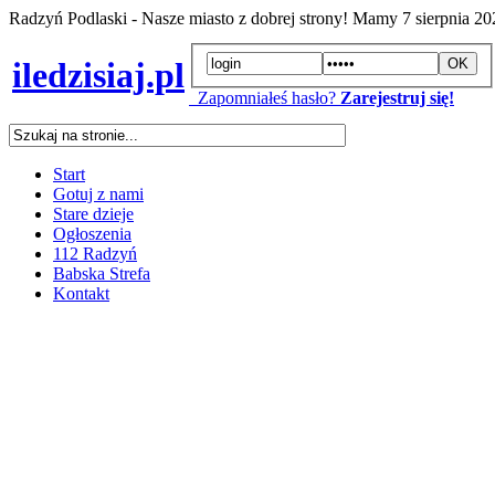
Radzyń Podlaski - Nasze miasto z dobrej strony! Mamy
7 sierpnia 2
iledzisiaj.pl
Zapomniałeś hasło?
Zarejestruj się!
Start
Gotuj z nami
Stare dzieje
Ogłoszenia
112 Radzyń
Babska Strefa
Kontakt