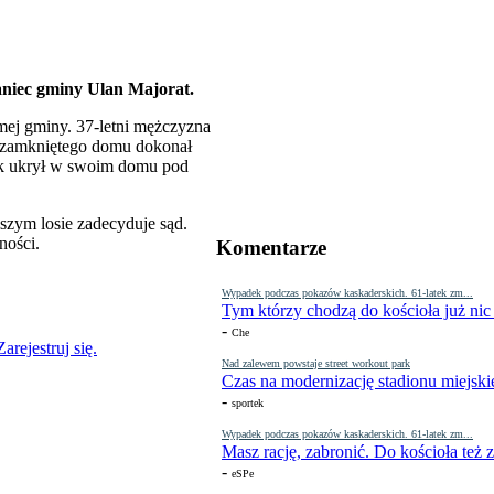
kaniec gminy Ulan Majorat.
samej gminy. 37-letni mężczyzna
niezamkniętego domu dokonał
tek ukrył w swoim domu pod
lszym losie zadecyduje sąd.
ności.
Komentarze
Wypadek podczas pokazów kaskaderskich. 61-latek zm...
Tym którzy chodzą do kościoła już nic
-
Che
Zarejestruj się.
Nad zalewem powstaje street workout park
Czas na modernizację stadionu miejski
-
sportek
Wypadek podczas pokazów kaskaderskich. 61-latek zm...
Masz rację, zabronić. Do kościoła też
-
eSPe