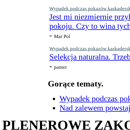
Wypadek podczas pokazów kaskaderskic
Jest mi niezmiernie przy
pokoju. Czy to wina tych
-
Mar Pol
Wypadek podczas pokazów kaskaderskic
Selekcja naturalna. Trzeb
-
panter
Gorące tematy.
Wypadek podczas poka
Nad zalewem powstaje
PLENEROWE ZAKO