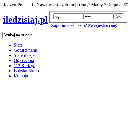
Radzyń Podlaski - Nasze miasto z dobrej strony! Mamy
7 sierpnia 2
iledzisiaj.pl
Zapomniałeś hasło?
Zarejestruj się!
Start
Gotuj z nami
Stare dzieje
Ogłoszenia
112 Radzyń
Babska Strefa
Kontakt