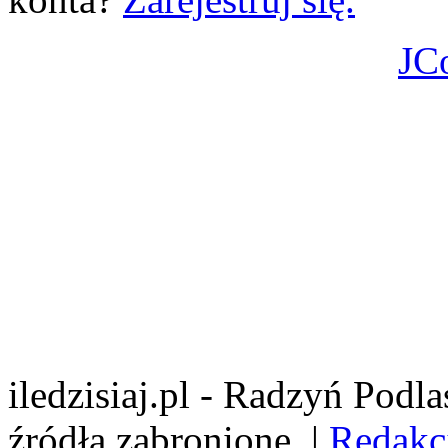
JC
iledzisiaj.pl - Radzyń Podl
źródła zabronione. |
Redakc