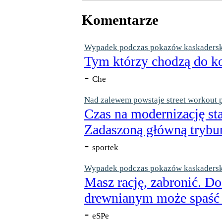
Komentarze
Wypadek podczas pokazów kaskaderskic
Tym którzy chodzą do ko
-
Che
Nad zalewem powstaje street workout 
Czas na modernizację st
Zadaszoną główną trybun
-
sportek
Wypadek podczas pokazów kaskaderskic
Masz rację, zabronić. Do
drewnianym może spaść n
-
eSPe