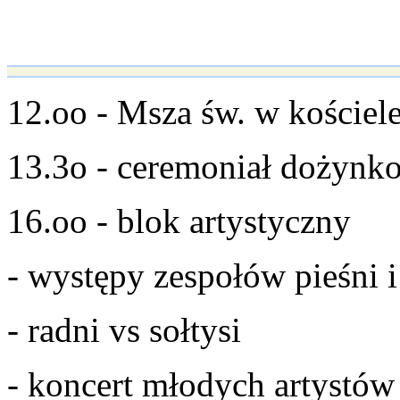
12.oo - Msza św. w kościel
13.3o - ceremoniał dożynk
16.oo - blok artystyczny
- występy zespołów pieśni i
- radni vs sołtysi
- koncert młodych artystów