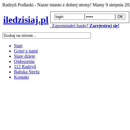
Radzyń Podlaski - Nasze miasto z dobrej strony! Mamy
9 sierpnia 2
iledzisiaj.pl
Zapomniałeś hasło?
Zarejestruj się!
Start
Gotuj z nami
Stare dzieje
Ogłoszenia
112 Radzyń
Babska Strefa
Kontakt