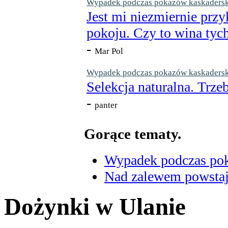
Wypadek podczas pokazów kaskaderskic
Jest mi niezmiernie przy
pokoju. Czy to wina tych
-
Mar Pol
Wypadek podczas pokazów kaskaderskic
Selekcja naturalna. Trzeb
-
panter
Gorące tematy.
Wypadek podczas poka
Nad zalewem powstaje
Dożynki w Ulanie