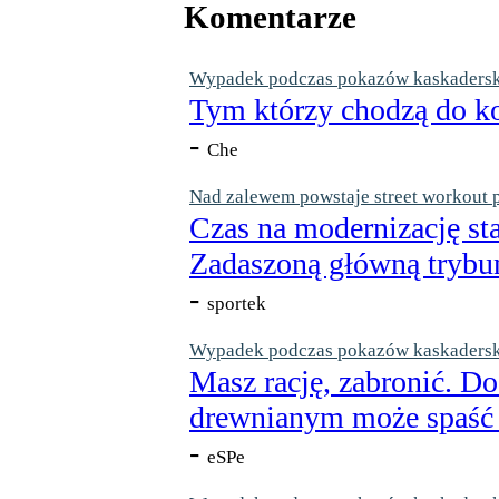
Komentarze
Wypadek podczas pokazów kaskaderskic
Tym którzy chodzą do ko
-
Che
Nad zalewem powstaje street workout 
Czas na modernizację st
Zadaszoną główną trybun
-
sportek
Wypadek podczas pokazów kaskaderskic
Masz rację, zabronić. Do
drewnianym może spaść n
-
eSPe