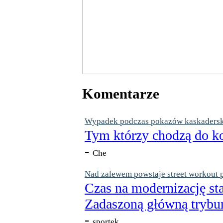
Komentarze
Wypadek podczas pokazów kaskaderskic
Tym którzy chodzą do ko
-
Che
Nad zalewem powstaje street workout 
Czas na modernizację st
Zadaszoną główną trybun
-
sportek