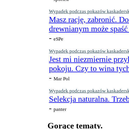
Wypadek podczas pokazów kaskaderskic
Masz rację, zabronić. Do
drewnianym może spaść n
-
eSPe
Wypadek podczas pokazów kaskaderskic
Jest mi niezmiernie przy
pokoju. Czy to wina tych
-
Mar Pol
Wypadek podczas pokazów kaskaderskic
Selekcja naturalna. Trzeb
-
panter
Gorące tematy.