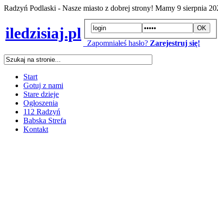
Radzyń Podlaski - Nasze miasto z dobrej strony! Mamy
9 sierpnia 2
iledzisiaj.pl
Zapomniałeś hasło?
Zarejestruj się!
Start
Gotuj z nami
Stare dzieje
Ogłoszenia
112 Radzyń
Babska Strefa
Kontakt