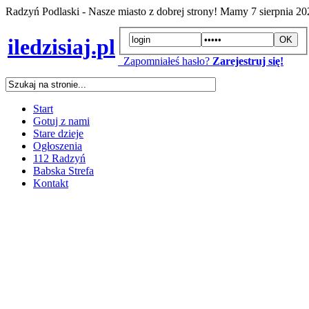
Radzyń Podlaski - Nasze miasto z dobrej strony! Mamy
7 sierpnia 2
iledzisiaj.pl
Zapomniałeś hasło?
Zarejestruj się!
Start
Gotuj z nami
Stare dzieje
Ogłoszenia
112 Radzyń
Babska Strefa
Kontakt