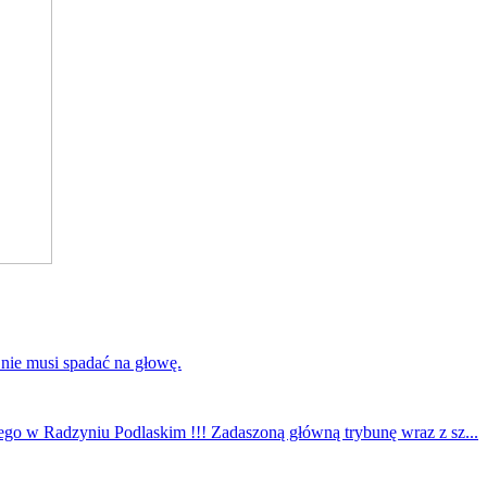
 nie musi spadać na głowę.
ego w Radzyniu Podlaskim !!! Zadaszoną główną trybunę wraz z sz...