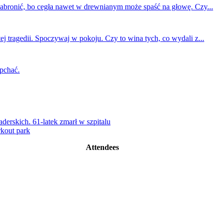
 zabronić, bo cegła nawet w drewnianym może spaść na głowę. Czy...
ej tragedii. Spoczywaj w pokoju. Czy to wina tych, co wydali z...
 pchać.
rskich. 61-latek zmarł w szpitalu
kout park
Attendees