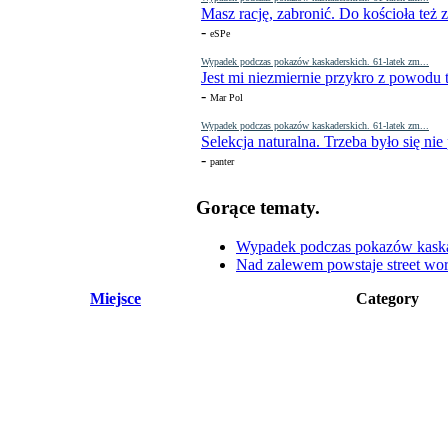
Masz rację, zabronić. Do kościoła też
-
eSPe
Wypadek podczas pokazów kaskaderskich. 61-latek zm...
Jest mi niezmiernie przykro z powodu t
-
Mar Pol
Wypadek podczas pokazów kaskaderskich. 61-latek zm...
Selekcja naturalna. Trzeba było się nie
-
panter
Gorące tematy.
Wypadek podczas pokazów kaskade
Nad zalewem powstaje street wor
Miejsce
Category