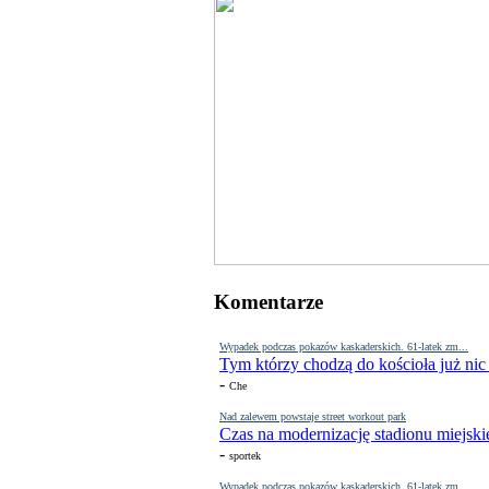
Komentarze
Wypadek podczas pokazów kaskaderskich. 61-latek zm...
Tym którzy chodzą do kościoła już nic
-
Che
Nad zalewem powstaje street workout park
Czas na modernizację stadionu miejski
-
sportek
Wypadek podczas pokazów kaskaderskich. 61-latek zm...