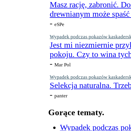
Masz rację, zabronić. Do
drewnianym może spaść n
-
eSPe
Wypadek podczas pokazów kaskaderskic
Jest mi niezmiernie przy
pokoju. Czy to wina tych
-
Mar Pol
Wypadek podczas pokazów kaskaderskic
Selekcja naturalna. Trzeb
-
panter
Gorące tematy.
Wypadek podczas poka