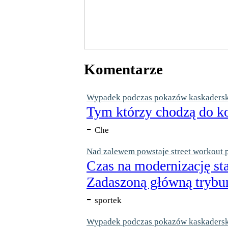
Komentarze
Wypadek podczas pokazów kaskaderskic
Tym którzy chodzą do ko
-
Che
Nad zalewem powstaje street workout 
Czas na modernizację st
Zadaszoną główną trybun
-
sportek
Wypadek podczas pokazów kaskaderskic