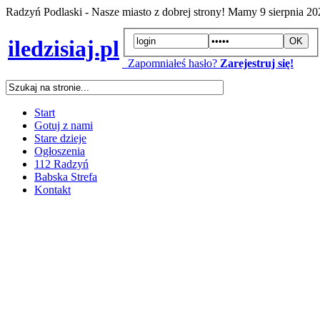
Radzyń Podlaski - Nasze miasto z dobrej strony! Mamy
9 sierpnia 2
iledzisiaj.pl
Zapomniałeś hasło?
Zarejestruj się!
Start
Gotuj z nami
Stare dzieje
Ogłoszenia
112 Radzyń
Babska Strefa
Kontakt