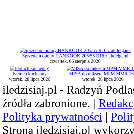
Sprzedam opony HANKOOK 205/55 R16 z alufelgami
czwartek, 06 sierpnia 2026
Fartuch kuchenny
MISA do miksera MPM MMR 1
wtorek, 28 lipca 2026
wtorek, 28 lipca 2026
iledzisiaj.pl - Radzyń Podl
źródła zabronione. |
Redakc
Polityka prywatności
|
Poli
Strona iledzisiaj.pl wykorzy