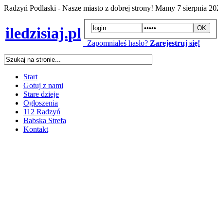
Radzyń Podlaski - Nasze miasto z dobrej strony! Mamy
7 sierpnia 2
iledzisiaj.pl
Zapomniałeś hasło?
Zarejestruj się!
Start
Gotuj z nami
Stare dzieje
Ogłoszenia
112 Radzyń
Babska Strefa
Kontakt