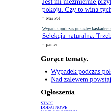
Jest mi niezmiernie przy
pokoju. Czy to wina tych
-
Mar Pol
Wypadek podczas pokazów kaskaderskic
Selekcja naturalna. Trzeb
-
panter
Gorące tematy.
Wypadek podczas poka
Nad zalewem powstaje
Ogłoszenia
START
DODAJ NOWE