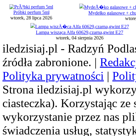
Próbki perfum 5ml
Mydełko galasowe + chus
wtorek, 28 lipca 2026
wtore
Lampa wisząca Alfa 60629,czarna,gwint E27
wtorek, 04 sierpnia 2026
iledzisiaj.pl - Radzyń Podl
źródła zabronione. |
Redakc
Polityka prywatności
|
Poli
Strona iledzisiaj.pl wykorzy
ciasteczka). Korzystając ze
wykorzystanie przez nas pl
świadczenia usług, statyst