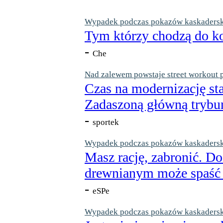
Wypadek podczas pokazów kaskaderskic
Tym którzy chodzą do ko
-
Che
Nad zalewem powstaje street workout 
Czas na modernizację st
Zadaszoną główną trybun
-
sportek
Wypadek podczas pokazów kaskaderskic
Masz rację, zabronić. Do
drewnianym może spaść n
-
eSPe
Wypadek podczas pokazów kaskaderskic