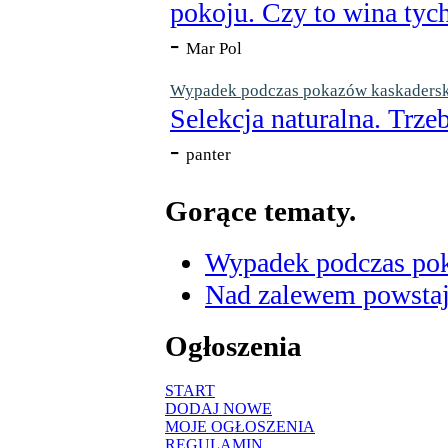
pokoju. Czy to wina tych
-
Mar Pol
Wypadek podczas pokazów kaskaderskic
Selekcja naturalna. Trzeb
-
panter
Gorące tematy.
Wypadek podczas poka
Nad zalewem powstaje
Ogłoszenia
START
DODAJ NOWE
MOJE OGŁOSZENIA
REGULAMIN