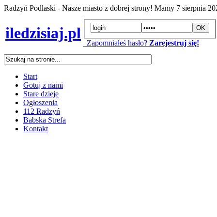
Radzyń Podlaski - Nasze miasto z dobrej strony! Mamy
7 sierpnia 2
iledzisiaj.pl
Zapomniałeś hasło?
Zarejestruj się!
Start
Gotuj z nami
Stare dzieje
Ogłoszenia
112 Radzyń
Babska Strefa
Kontakt