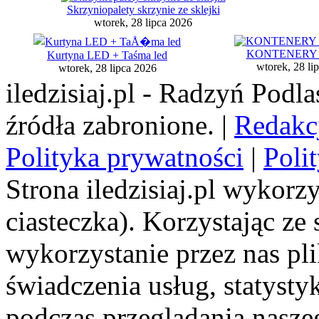
Skrzyniopalety skrzynie ze sklejki
wtorek, 28 lipca 2026
KONTENERY - 
Kurtyna LED + Taśma led
wtorek, 28 li
wtorek, 28 lipca 2026
iledzisiaj.pl - Radzyń Podl
źródła zabronione. |
Redakc
Polityka prywatności
|
Poli
Strona iledzisiaj.pl wykorzy
ciasteczka). Korzystając ze
wykorzystanie przez nas pl
świadczenia usług, statyst
podczas przeglądania naszeg