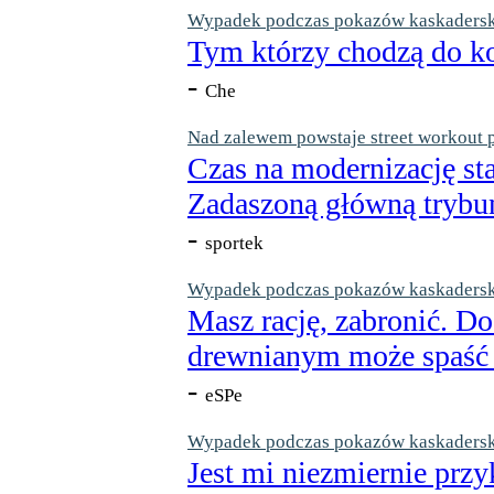
Wypadek podczas pokazów kaskaderskic
Tym którzy chodzą do ko
-
Che
Nad zalewem powstaje street workout 
Czas na modernizację st
Zadaszoną główną trybun
-
sportek
Wypadek podczas pokazów kaskaderskic
Masz rację, zabronić. Do
drewnianym może spaść n
-
eSPe
Wypadek podczas pokazów kaskaderskic
Jest mi niezmiernie przy