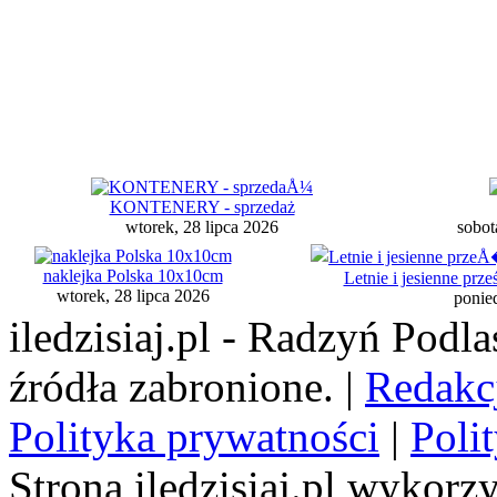
KONTENERY - sprzedaż
wtorek, 28 lipca 2026
sobot
naklejka Polska 10x10cm
Letnie i jesienne pr
wtorek, 28 lipca 2026
ponied
iledzisiaj.pl - Radzyń Podl
źródła zabronione. |
Redakc
Polityka prywatności
|
Poli
Strona iledzisiaj.pl wykorzy