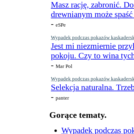
Masz rację, zabronić. Do
drewnianym może spaść n
-
eSPe
Wypadek podczas pokazów kaskaderskic
Jest mi niezmiernie przy
pokoju. Czy to wina tych
-
Mar Pol
Wypadek podczas pokazów kaskaderskic
Selekcja naturalna. Trzeb
-
panter
Gorące tematy.
Wypadek podczas poka