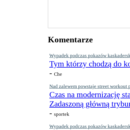
Komentarze
Wypadek podczas pokazów kaskaderskic
Tym którzy chodzą do ko
-
Che
Nad zalewem powstaje street workout 
Czas na modernizację st
Zadaszoną główną trybun
-
sportek
Wypadek podczas pokazów kaskaderskic