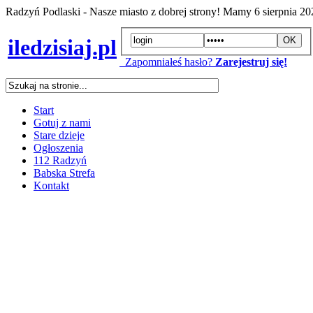
Radzyń Podlaski - Nasze miasto z dobrej strony! Mamy
6 sierpnia 2
iledzisiaj.pl
Zapomniałeś hasło?
Zarejestruj się!
Start
Gotuj z nami
Stare dzieje
Ogłoszenia
112 Radzyń
Babska Strefa
Kontakt