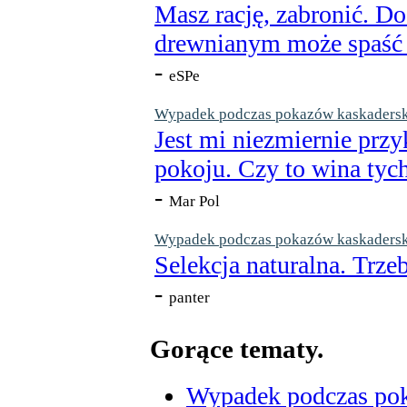
Masz rację, zabronić. Do
drewnianym może spaść n
-
eSPe
Wypadek podczas pokazów kaskaderskic
Jest mi niezmiernie przy
pokoju. Czy to wina tych
-
Mar Pol
Wypadek podczas pokazów kaskaderskic
Selekcja naturalna. Trzeb
-
panter
Gorące tematy.
Wypadek podczas poka