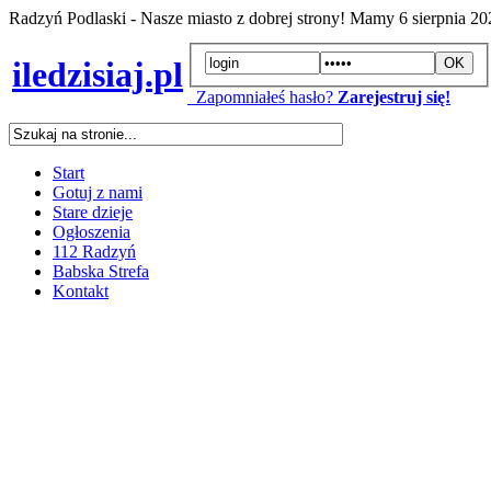
Radzyń Podlaski - Nasze miasto z dobrej strony! Mamy
6 sierpnia 2
iledzisiaj.pl
Zapomniałeś hasło?
Zarejestruj się!
Start
Gotuj z nami
Stare dzieje
Ogłoszenia
112 Radzyń
Babska Strefa
Kontakt