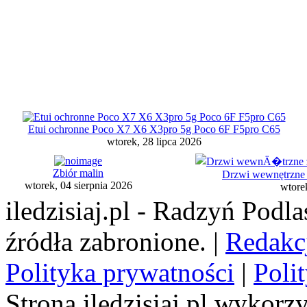
Etui ochronne Poco X7 X6 X3pro 5g Poco 6F F5pro C65
wtorek, 28 lipca 2026
Zbiór malin
Drzwi wewnętrzne z
wtorek, 04 sierpnia 2026
wtore
iledzisiaj.pl - Radzyń Podl
źródła zabronione. |
Redakc
Polityka prywatności
|
Poli
Strona iledzisiaj.pl wykorzy