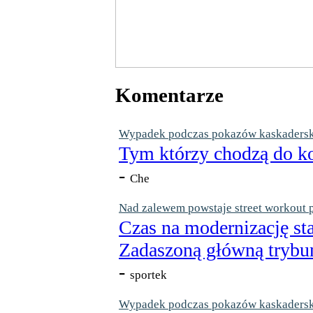
Komentarze
Wypadek podczas pokazów kaskaderskic
Tym którzy chodzą do ko
-
Che
Nad zalewem powstaje street workout 
Czas na modernizację st
Zadaszoną główną trybun
-
sportek
Wypadek podczas pokazów kaskaderskic