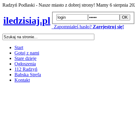
Radzyń Podlaski - Nasze miasto z dobrej strony! Mamy
6 sierpnia 2
iledzisiaj.pl
Zapomniałeś hasło?
Zarejestruj się!
Start
Gotuj z nami
Stare dzieje
Ogłoszenia
112 Radzyń
Babska Strefa
Kontakt