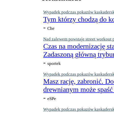
Wypadek podczas pokazów kaskaderskic
Tym którzy chodzą do ko
-
Che
Nad zalewem powstaje street workout 
Czas na modernizację st
Zadaszoną główną trybun
-
sportek
Wypadek podczas pokazów kaskaderskic
Masz rację, zabronić. Do
drewnianym może spaść n
-
eSPe
Wypadek podczas pokazów kaskaderskic