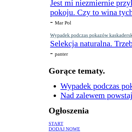
Jest mi niezmiernie przy
pokoju. Czy to wina tych
-
Mar Pol
Wypadek podczas pokazów kaskaderskic
Selekcja naturalna. Trzeb
-
panter
Gorące tematy.
Wypadek podczas poka
Nad zalewem powstaje
Ogłoszenia
START
DODAJ NOWE