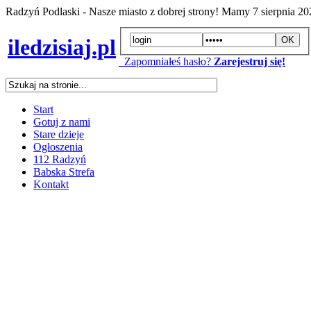
Radzyń Podlaski - Nasze miasto z dobrej strony! Mamy
7 sierpnia 2
iledzisiaj.pl
Zapomniałeś hasło?
Zarejestruj się!
Start
Gotuj z nami
Stare dzieje
Ogłoszenia
112 Radzyń
Babska Strefa
Kontakt