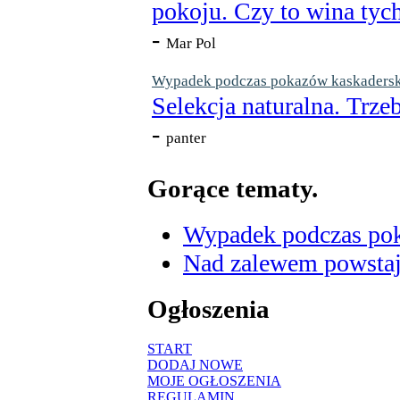
pokoju. Czy to wina tych
-
Mar Pol
Wypadek podczas pokazów kaskaderskic
Selekcja naturalna. Trzeb
-
panter
Gorące tematy.
Wypadek podczas poka
Nad zalewem powstaje
Ogłoszenia
START
DODAJ NOWE
MOJE OGŁOSZENIA
REGULAMIN