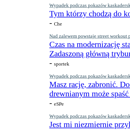
Wypadek podczas pokazów kaskaderskic
Tym którzy chodzą do ko
-
Che
Nad zalewem powstaje street workout 
Czas na modernizację st
Zadaszoną główną trybun
-
sportek
Wypadek podczas pokazów kaskaderskic
Masz rację, zabronić. Do
drewnianym może spaść n
-
eSPe
Wypadek podczas pokazów kaskaderskic
Jest mi niezmiernie przy