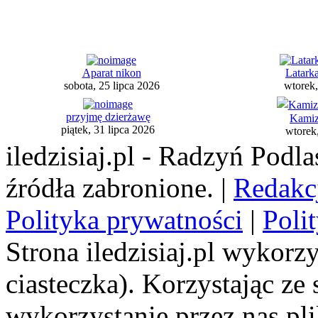
Aparat nikon
Latark
sobota, 25 lipca 2026
wtorek,
przyjmę dzierżawę
Kamiz
piątek, 31 lipca 2026
wtorek,
iledzisiaj.pl - Radzyń Podl
źródła zabronione. |
Redakc
Polityka prywatności
|
Poli
Strona iledzisiaj.pl wykorzy
ciasteczka). Korzystając ze
wykorzystanie przez nas pl