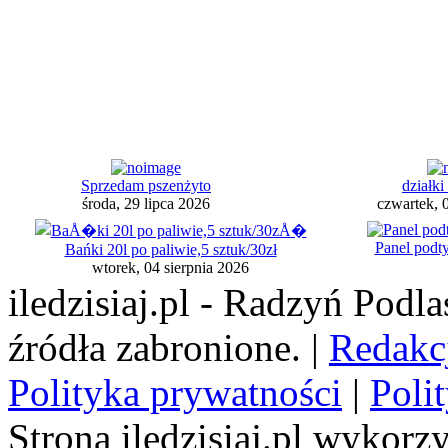
Sprzedam pszenżyto
działki
środa, 29 lipca 2026
czwartek, 
Panel podt
Bańki 20l po paliwie,5 sztuk/30zł
wtorek, 04 sierpnia 2026
iledzisiaj.pl - Radzyń Podl
źródła zabronione. |
Redakc
Polityka prywatności
|
Poli
Strona iledzisiaj.pl wykorzy