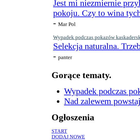
Jest mi niezmiernie przy
pokoju. Czy to wina tych
-
Mar Pol
Wypadek podczas pokazów kaskaderskic
Selekcja naturalna. Trzeb
-
panter
Gorące tematy.
Wypadek podczas poka
Nad zalewem powstaje
Ogłoszenia
START
DODAJ NOWE