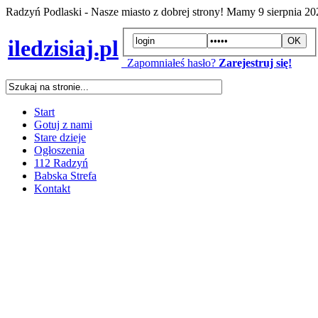
Radzyń Podlaski - Nasze miasto z dobrej strony! Mamy
9 sierpnia 2
iledzisiaj.pl
Zapomniałeś hasło?
Zarejestruj się!
Start
Gotuj z nami
Stare dzieje
Ogłoszenia
112 Radzyń
Babska Strefa
Kontakt