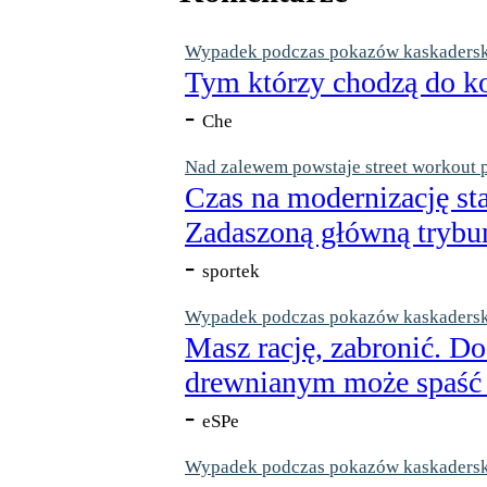
Wypadek podczas pokazów kaskaderskic
Tym którzy chodzą do ko
-
Che
Nad zalewem powstaje street workout 
Czas na modernizację st
Zadaszoną główną trybun
-
sportek
Wypadek podczas pokazów kaskaderskic
Masz rację, zabronić. Do
drewnianym może spaść n
-
eSPe
Wypadek podczas pokazów kaskaderskic