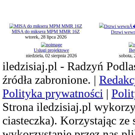
MISA do miksera MPM MMR 16Z
Drzwi wewnę
wtorek, 28 lipca 2026
Uslugi projektowe
Be
niedziela, 02 sierpnia 2026
sobota, 
iledzisiaj.pl - Radzyń Podl
źródła zabronione. |
Redakc
Polityka prywatności
|
Poli
Strona iledzisiaj.pl wykorzy
ciasteczka). Korzystając ze
wykorzystanie przez nas pl