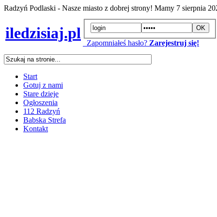
Radzyń Podlaski - Nasze miasto z dobrej strony! Mamy
7 sierpnia 2
iledzisiaj.pl
Zapomniałeś hasło?
Zarejestruj się!
Start
Gotuj z nami
Stare dzieje
Ogłoszenia
112 Radzyń
Babska Strefa
Kontakt