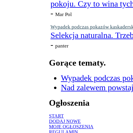
pokoju. Czy to wina tych
-
Mar Pol
Wypadek podczas pokazów kaskaderskic
Selekcja naturalna. Trzeb
-
panter
Gorące tematy.
Wypadek podczas poka
Nad zalewem powstaje
Ogłoszenia
START
DODAJ NOWE
MOJE OGŁOSZENIA
REGULAMIN