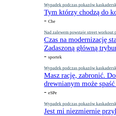
Wypadek podczas pokazów kaskaderskic
Tym którzy chodzą do ko
-
Che
Nad zalewem powstaje street workout 
Czas na modernizację st
Zadaszoną główną trybun
-
sportek
Wypadek podczas pokazów kaskaderskic
Masz rację, zabronić. Do
drewnianym może spaść n
-
eSPe
Wypadek podczas pokazów kaskaderskic
Jest mi niezmiernie przy