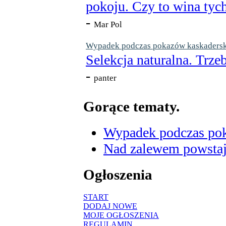
pokoju. Czy to wina tych
-
Mar Pol
Wypadek podczas pokazów kaskaderskic
Selekcja naturalna. Trzeb
-
panter
Gorące tematy.
Wypadek podczas poka
Nad zalewem powstaje
Ogłoszenia
START
DODAJ NOWE
MOJE OGŁOSZENIA
REGULAMIN