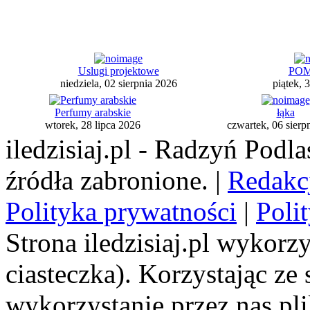
Uslugi projektowe
PO
niedziela, 02 sierpnia 2026
piątek, 
Perfumy arabskie
łąka
wtorek, 28 lipca 2026
czwartek, 06 sierp
iledzisiaj.pl - Radzyń Podl
źródła zabronione. |
Redakc
Polityka prywatności
|
Poli
Strona iledzisiaj.pl wykorzy
ciasteczka). Korzystając ze
wykorzystanie przez nas pl