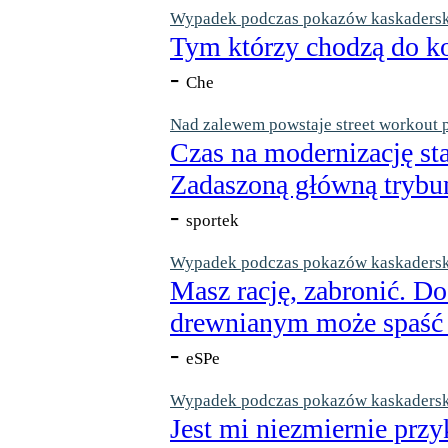
Wypadek podczas pokazów kaskaderskic
Tym którzy chodzą do ko
-
Che
Nad zalewem powstaje street workout 
Czas na modernizację st
Zadaszoną główną trybun
-
sportek
Wypadek podczas pokazów kaskaderskic
Masz rację, zabronić. Do
drewnianym może spaść n
-
eSPe
Wypadek podczas pokazów kaskaderskic
Jest mi niezmiernie przy