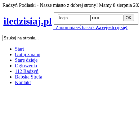
Radzyń Podlaski - Nasze miasto z dobrej strony! Mamy
8 sierpnia 2
iledzisiaj.pl
Zapomniałeś hasło?
Zarejestruj się!
Start
Gotuj z nami
Stare dzieje
Ogłoszenia
112 Radzyń
Babska Strefa
Kontakt